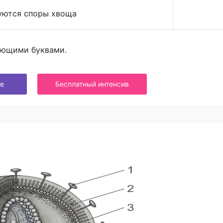
руются споры хвоща
ующими буквами.
е
Бесплатный интенсив