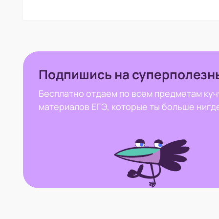
Подпишись на суперполезн
Бесплатно отдаем по всем предметам куч
материалов ЕГЭ, которые ты больше нигд