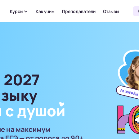
Курсы
Как учим
Преподаватели
Отзывы
 2027
языку
РАЗБЕРЁМ
 с душо
и
ие на максимум
а ЕГЭ — от порога до 90+