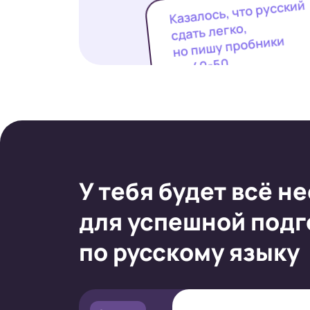
Казалось, что русский
сдать легко,
но пишу пробники
на 40-50
У тебя будет всё
не
для успешной подг
по русскому языку