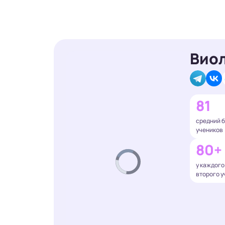
Вио
81
средний 
учеников
80+
у каждого
второго у