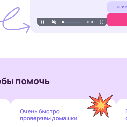
ПРИМ
Remaining
-
1:28
Loaded
:
Pause
Unmute
Fullscreen
4.43%
Time
обы помочь
Очень быстро
проверяем домашки