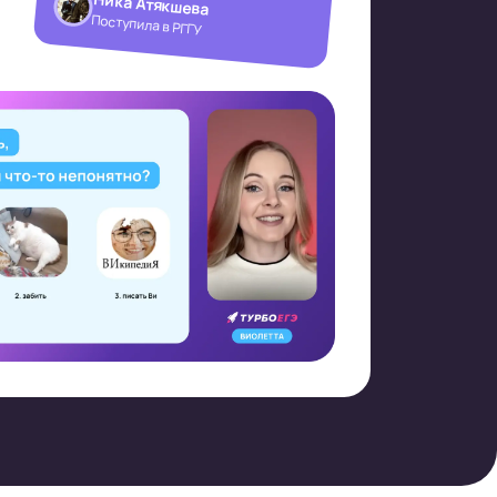
Ника Атякшева
Поступила в РГГУ