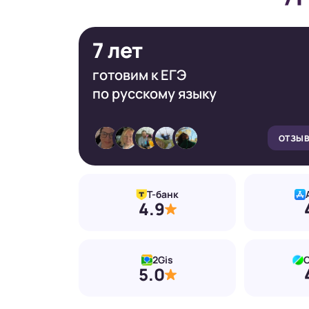
7 лет
готовим к ЕГЭ
по русскому языку
ОТЗЫВ
Т-банк
4.9
2Gis
С
5.0