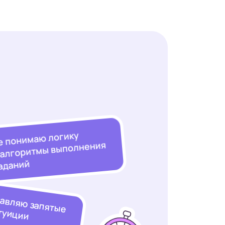
е понимаю логику
 алгоритмы выполнения
аданий
тавляю запятые
туиции