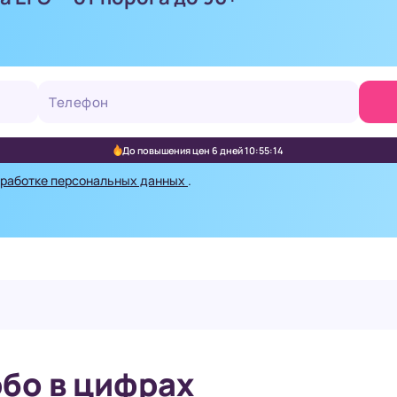
До повышения цен 6 дней 10:55:12
бработке персональных данных
.
бо в цифрах