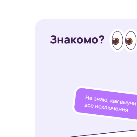
Знакомо?
Не знаю, как выучи
все исключения