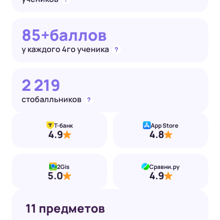
85+
баллов
у каждого
4го ученика
2 219
стобалльников
Т-банк
App Store
4.9
4.8
2Gis
Сравни.ру
5.0
4.9
11 предметов