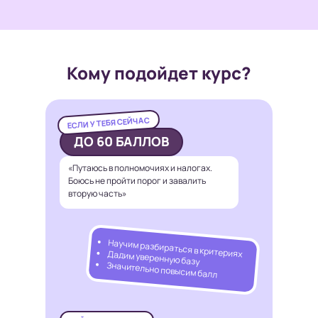
Кому подойдет курс?
ЕСЛИ У ТЕБЯ СЕЙЧАС
ДО 60 БАЛЛОВ
«Путаюсь в полномочиях и налогах.
Боюсь не пройти порог и завалить
вторую часть»
Научим разбираться в критериях
Дадим уверенную базу
Значительно повысим балл