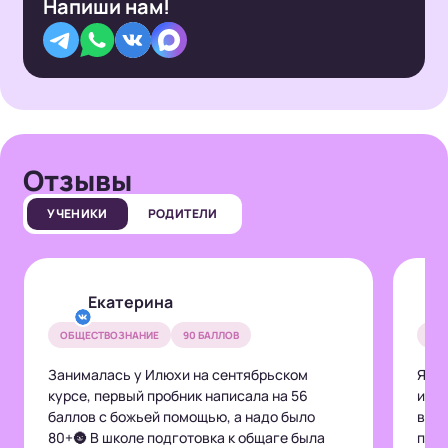
Напиши нам!
Отзывы
УЧЕНИКИ
РОДИТЕЛИ
Екатерина
ОБЩЕСТВОЗНАНИЕ
90 БАЛЛОВ
ОБ
Занималась у Илюхи на сентябрьском
Я за
курсе, первый пробник написала на 56
и, н
баллов с божьей помощью, а надо было
веби
80+🌚 В школе подготовка к общаге была
прос