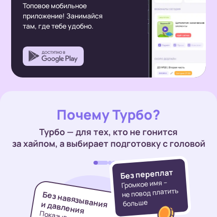
Топовое мобильное
приложение!
Занимайся
там, где тебе удобно.
Почему Турбо?
Турбо — для тех, кто не гонится
за хайпом, а выбирает
подготовку с головой
Без переплат
Громкое имя –
не повод платить
Без навязывания
больше
и давления