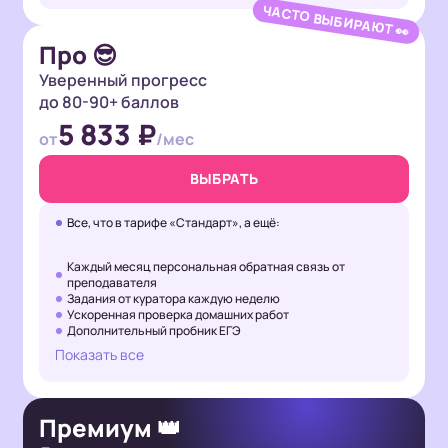
ЧАСТО ВЫБИРАЮТ 👀
которая работает над курсом за этот год🫶
🏻 Это было очень круто, и результат
Про 😎
говорит сам за себя🥳
Уверенный прогресс
до 80-90+ баллов
5 833 ₽
от
/мес
ВЫБРАТЬ
Все, что в тарифе «Стандарт», а ещё:
Каждый месяц персональная обратная связь от
преподавателя
Задания от куратора каждую неделю
Ускоренная проверка домашних работ
Дополнительный пробник ЕГЭ
Показать все
Премиум 👑