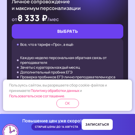
Личное сопровождение
и максимум персонализации
8 333 ₽
от
/мес
ВЫБРАТЬ
Все, что в тарифе «Про», а ещё:
Каждую неделю персональная обратная связь от
преподавателя
Зачеты с куратором каждый месяц
Дополнительный пробник ЕГЭ
Проверка пробников ЕГЭ лично преподавателем курса
Показать все
Пользуясь сайтом, вы разрешаете сбор cookie-файлов и
принимаете
Политику обработки данных
и
Пользовательское соглашение
.
OK
ПОКАЗАТЬ ВСЕ ОТЛИЧИЯ ТАРИФОВ
Повышение цен уже скоро!
ЗАПИСАТЬСЯ
СТАРЫЕ ЦЕНЫ ДО 14 АВГУСТА