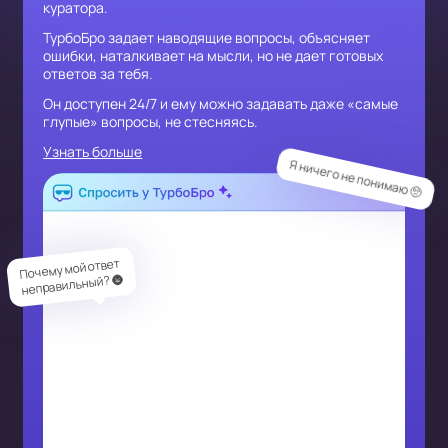
куратора.
ТурбоБро задает наводящие вопросы, объясняет
ошибки, наталкивает на мысли, но не дает готовых
ответов за тебя.
Он доступен 24/7 и ему можно задавать даже «самые
глупые» вопросы, не стесняясь.
Узнать больше
Я ничего не понимаю 🥺
Почему мой ответ
неправильный? 🌚