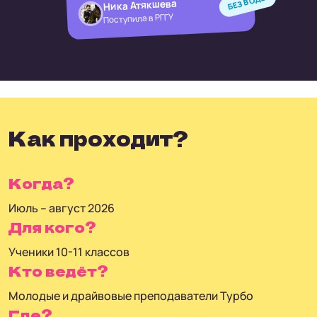
БЕЗ ВОДЫ
Ника Атякшева
Поступила в РГГУ
Как проходит?
Когда?
Июль – август 2026
Для кого?
Ученики 10-11 классов
Кто ведёт?
Молодые и драйвовые преподаватели Турбо
Где?