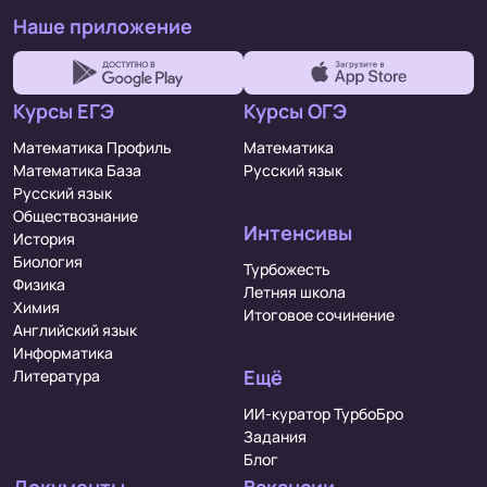
Наше приложение
Курсы ЕГЭ
Курсы ОГЭ
Математика Профиль
Математика
Математика База
Русский язык
Русский язык
Обществознание
Интенсивы
История
Биология
Турбожесть
Физика
Летняя школа
Химия
Итоговое сочинение
Английский язык
Информатика
Ещё
Литература
ИИ-куратор ТурбоБро
Задания
Блог
Документы
Вакансии