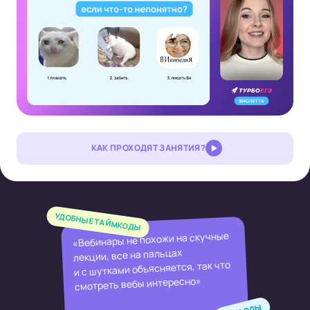
КАК ПРОХОДЯТ ЗАНЯТИЯ?
УДОБНЫЕ ТАЙМКОДЫ
«Вебинары не похожи на скучные
лекции, все на пальцах
и с шутками объясняется, так что
смотреть вебы интересно»