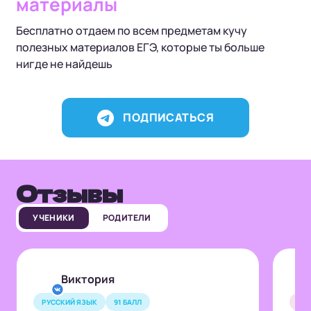
материалы
Бесплатно отдаем по всем предметам кучу
полезных материалов ЕГЭ, которые ты больше
нигде не найдешь
ПОДПИСАТЬСЯ
Отзывы
УЧЕНИКИ
РОДИТЕЛИ
Виктория
РУССКИЙ ЯЗЫК
91 БАЛЛ
ОБ