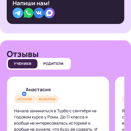
Напиши нам!
Отзывы
УЧЕНИКИ
РОДИТЕЛИ
Анастасия
ИСТОРИЯ
80 БАЛЛОВ
ИС
Начала заниматься в Турбо с сентября на
Я уч
годовом курсе у Ромы. До 11 класса я
сент
вообще не интересовалась историей и
в ок
вообще не думала, что буду ее сдавать. И
что 