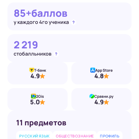
85+
баллов
у каждого
4го ученика
2 219
стобалльников
Т-банк
App Store
4.9
4.8
2Gis
Сравни.ру
5.0
4.9
11 предметов
РУССКИЙ ЯЗЫК
ОБЩЕСТВОЗНАНИЕ
ПРОФИЛЬ