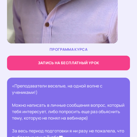
Loaded
:
Unmute
37.06%
ПРОГРАММА КУРСА
ЗАПИСЬ НА БЕСПЛАТНЫЙ УРОК
«Преподаватели веселые, на одной волне с
учениками!)
Можно написать в личные сообщения вопрос, который
тебя интересует, либо попросить еще раз объяснить
тему, которую не понял на вебинаре)
За весь период подготовки я ни разу не пожалела, что