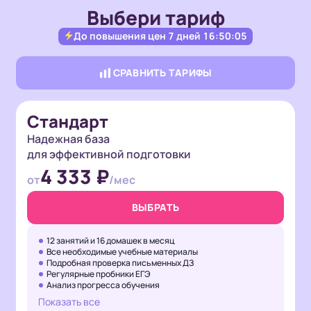
Сам
Выбери тариф
луч
До повышения цен
7 дней 16:50:03
СРАВНИТЬ ТАРИФЫ
Стандарт
Надежная база
для эффективной подготовки
4 333 ₽
от
/мес
ВЫБРАТЬ
12 занятий и 16 домашек в месяц
Все необходимые учебные материалы
Подробная проверка письменных ДЗ
Регулярные пробники ЕГЭ
Анализ прогресса обучения
Показать все