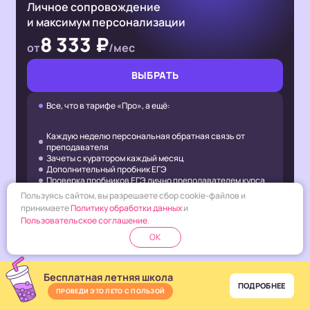
Личное сопровождение
и максимум персонализации
8 333 ₽
от
/мес
ВЫБРАТЬ
Все, что в тарифе «Про», а ещё:
Каждую неделю персональная обратная связь от
преподавателя
Зачеты с куратором каждый месяц
Дополнительный пробник ЕГЭ
Проверка пробников ЕГЭ лично преподавателем курса
Пользуясь сайтом, вы разрешаете сбор cookie-файлов и
Показать все
принимаете
Политику обработки данных
и
Пользовательское соглашение
.
OK
ПОКАЗАТЬ ВСЕ ОТЛИЧИЯ ТАРИФОВ
Бесплатная летняя школа
ПОДРОБНЕЕ
ПРОВЕДИ ЭТО ЛЕТО С ПОЛЬЗОЙ