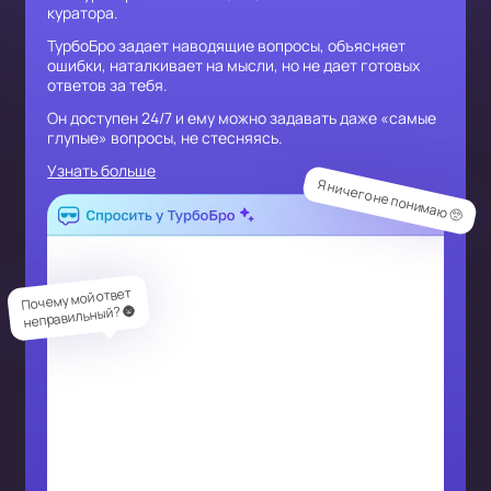
куратора.
ТурбоБро задает наводящие вопросы, объясняет
ошибки, наталкивает на мысли, но не дает готовых
ответов за тебя.
Он доступен 24/7 и ему можно задавать даже «самые
глупые» вопросы, не стесняясь.
Узнать больше
Я ничего не понимаю 🥺
Почему мой ответ
неправильный? 🌚