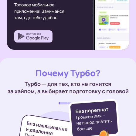
Топовое мобильное
приложение!
Занимайся
там, где тебе удобно.
Почему Турбо?
Турбо — для тех, кто не гонится
за хайпом, а выбирает
подготовку с головой
Без переплат
Громкое имя –
не повод платить
Без навязывания
больше
и давления