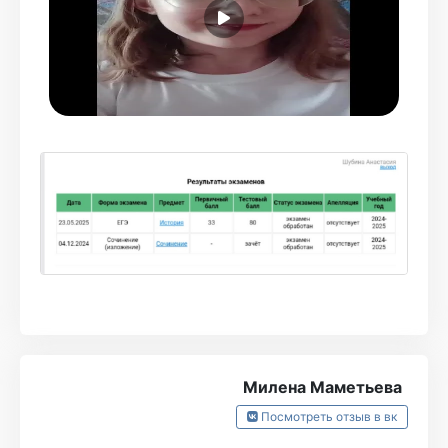
История стала одним из моих любимых
предметов, что очень упрощало подготовку.
Рома рассказывал все очень понятно и
чётко. Про него действительно можно
сказать, что он очень классный
преподаватель. Радовали очень удобные
конспекты, где нет ничего лишнего, а также
суперский личный кабинет, где в любое
время можно посмотреть свой прогресс, а
также тренировать не только определённые
темы, но и отдельные задания ЕГЭ. Это меня
очень спасало. Я очень рада, что занималась
в Турбо целый год и получила баллы,
Милена Маметьева
которые хотела. Очень рекомендую Рому по
Посмотреть отзыв в вк