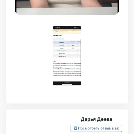
минуту!
Очень была удобная система с прогнозом
баллов, в прогнозе у меня было 80
Спустя год упорства итоги таковы: 82 балла,
я более чем довольна, даже на 2 балла
больше, чем было!
Очень классные и удобные домашки,
пробники каждый месяц, круто сделанные
конспекты, что вся информация
запоминается слету
Ни капли не пожалела, что пришла в турбо,
это был лучший выбор! Всем будущим
Дарья Деева
выпускникам буду рекламировать турбо!
Посмотреть отзыв в вк
Самые лучшие преподаватели! Рома лучший!