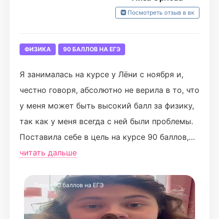
Посмотреть отзыв в вк
ФИЗИКА
90 БАЛЛОВ НА ЕГЭ
Я занималась на курсе у Лёни с ноября и,
честно говоря, абсолютно не верила в то, что
у меня может быть высокий балл за физику,
так как у меня всегда с ней были проблемы.
Поставила себе в цель на курсе 90 баллов,
чтобы было куда стремиться, однако в такой
читать дальше
результат несильно верила.
Однако спустя множество интересных
Лиза – 90 баллов на ЕГЭ
вебинаров, домашек, повторений, отработок
тем я сама не заметила, как неплохо