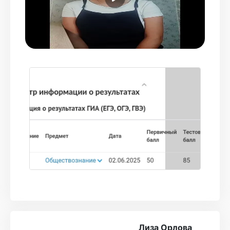
приложения очень красив и эстетичен)
Спасибо большое команде турбо, что
помогли достичь личных высот и набрать
хорошее количество баллов на экзамене! Эта
онлайн школа сделала мой учебный сложный
год интереснее и наполненнее)❤
СПАСИБО!
Лиза Орлова