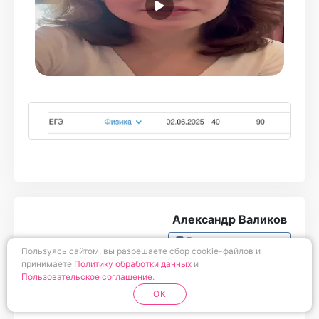
подтянула западающие темы.
Итог: получила свои заветные 90 баллов и
была в лютейшем шоке, если честно))
Спасибо Лёне и Турбо за этот результат!!
Александр Валиков
Посмотреть отзыв в вк
Пользуясь сайтом, вы разрешаете сбор cookie-файлов и
принимаете
Политику обработки данных
и
Пользовательское соглашение
.
OK
ОБЩЕСТВОЗНАНИЕ
85 БАЛЛОВ НА ЕГЭ