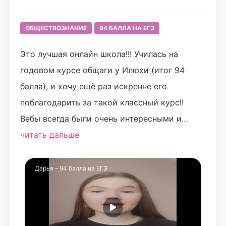
ОБЩЕСТВОЗНАНИЕ
94 БАЛЛА НА ЕГЭ
Это лучшая онлайн школа!!! Училась на
годовом курсе общаги у Илюхи (итог 94
балла), и хочу ещё раз искренне его
поблагодарить за такой классный курс!!
Вебы всегда были очень интересными и
понятными, даже если тема сложная Илья
читать дальше
старался разобрать все вопросы в чате и
проиллюстрировать все на простых и
Дарья – 94 балла на ЕГЭ
забавных примерах. На протяжении года в
ЛС устраивались всякие классные
викторины, помогающие закрепить