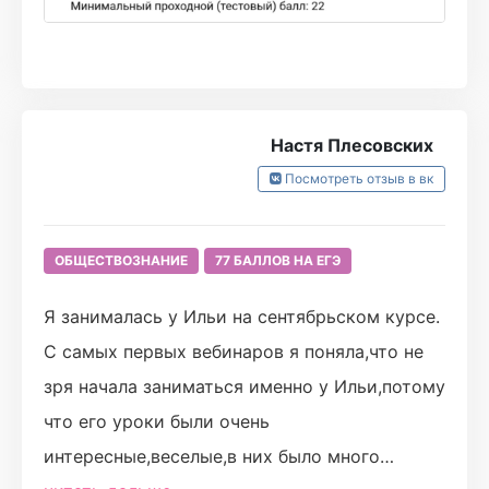
Турбо - моя первая и единственная онлайн-
школа, и сейчас я точно уверена, что
сделала верный выбор, поскольку за 9
месяцев подготовки я смогла увеличить свой
Настя Плесовских
результат почти на 50 баллов, познакомилась
Посмотреть отзыв в вк
со многими чудесными людьми и всё это
время получала огромную поддержку от
ОБЩЕСТВОЗНАНИЕ
77 БАЛЛОВ НА ЕГЭ
своего gorgeous преподавателя 💓
Отдельно хочу поблагодарить Юлю и Леру за
Я занималась у Ильи на сентябрьском курсе.
качественное и эффективное повторение
С самых первых вебинаров я поняла,что не
материала в последние 5 дней перед
зря начала заниматься именно у Ильи,потому
экзаменом (курс "Турбожесть"), на котором
что его уроки были очень
я ещё раз смогла всё закрепить и вспомнить
интересные,веселые,в них было много
🩷