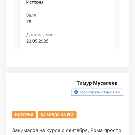
подготовке, также отмечу удобство
конспектов где вся информация разбита на
блоки и подкреплена иллюстрациями, что
помогает лучше понимать материал.
Всей команде турбо и Роману огромное
спасибо, без их труда я бы не смог сдать егэ
❤❤❤
Тимур Мусалеев
Посмотреть отзыв в вк
ИСТОРИЯ
84 БАЛЛА НА ЕГЭ
Занимался на курсе с сентября, Рома просто