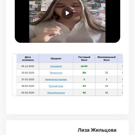
заданий). Я старалась смотреть все
вебинары и выполнять все домашки, и вот
результат - 90 баллов! Онлайн-школа Турбо
даёт весь нужный материал, поэтому, если
вы действительно хотите сдать
обществознание на хороший балл,
прикладывайте как можно больше усилий
для изучения новой информации, тогда вы
сможете добиться высоких результатов!
Лиза Жильцова