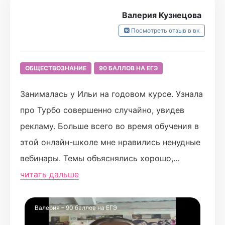
Валерия Кузнецова
Посмотреть отзыв в вк
ОБЩЕСТВОЗНАНИЕ
90 БАЛЛОВ НА ЕГЭ
Занималась у Ильи на годовом курсе. Узнала
про Турбо совершенно случайно, увидев
рекламу. Больше всего во время обучения в
этой онлайн-школе мне нравились ненудные
вебинары. Темы объяснялись хорошо,
конспекты были удобными, в них была вся
читать дальше
нужная информация. В неделю было 3
тестовых домашки и 1 письменная(в
Валерия – 90 баллов на ЕГЭ
письменных домашках обычно было по 6