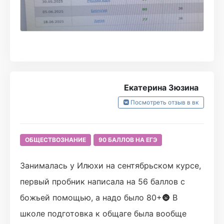
(если первый способ объяснения непонятен,
то он найдёт и второй, и третий, чтобы ты
точно все понял).
Конспекты, скрипты рабочие тетради,
мнемокарточки - все делалось качественно,
с душой, благодаря чему было удобно
Екатерина Зюзина
повторять и отрабатывать темы. Если
Посмотреть отзыв в вк
говорить об отработке тем, то личный
кабинет на Турбо даёт возможность
ОБЩЕСТВОЗНАНИЕ
90 БАЛЛОВ НА ЕГЭ
нарешивать все задания в неограниченных
количествах.
Занималась у Илюхи на сентябрьском курсе,
Каждый вебинар становился по-своему
первый пробник написала на 56 баллов с
уникальным благодаря неповторимой
божьей помощью, а надо было 80+🌚 В
атмосфере. Тебя не ругают за ошибки,
школе подготовка к общаге была вообще