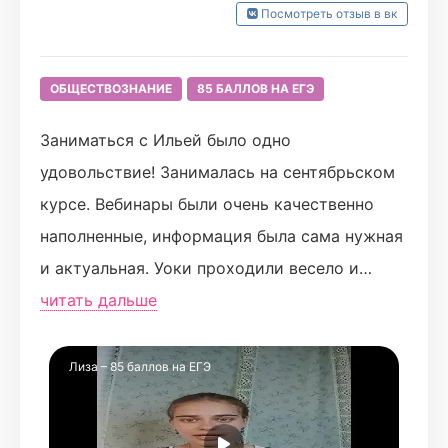
Посмотреть отзыв в вк
ОБЩЕСТВОЗНАНИЕ
85 БАЛЛОВ НА ЕГЭ
Заниматься с Ильей было одно
удовольствие! Занималась на сентябрьском
курсе. Вебинары были очень качественно
наполненные, информация была сама нужная
и актуальная. Уоки проходили весело и
интерактивно, что помогало немного
читать дальше
отдохнуть) общество никогда не понимала,
но Илья помог со всем разобраться и
Лиза – 85 баллов на ЕГЭ
полюбить предмет! На все вопросы очень
быстро можно получить ответ, а интерфейс