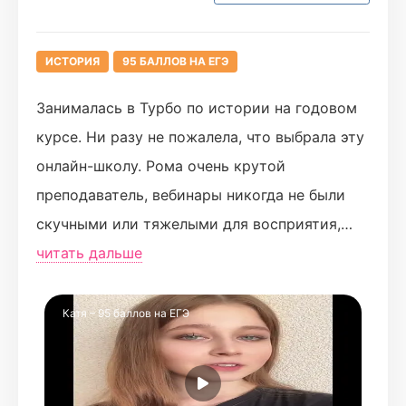
ИСТОРИЯ
95 БАЛЛОВ НА ЕГЭ
Занималась в Турбо по истории на годовом
курсе. Ни разу не пожалела, что выбрала эту
онлайн-школу. Рома очень крутой
преподаватель, вебинары никогда не были
скучными или тяжелыми для восприятия,
если смотришь онлайн, всегда работает чат,
читать дальше
где можно задать вопросы
Отдельно хочу сказать про домашки и
Катя – 95 баллов на ЕГЭ
личный кабинет. Три раза в неделю была
тестовая до, но если этого мало, можно
бесконечно отрабатывать задания в личном