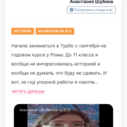
Анастасия Шубина
которая не подвела и не разочаровала!
Посмотреть отзыв в вк
Посылаю лучи огромной и тёплой любви
Илье и Инне (хоть с ней я и познакомилась
ИСТОРИЯ
80 БАЛЛОВ НА ЕГЭ
только на "Турбожести"️, но тоже смогла
привязаться) ❤️
Начала заниматься в Турбо с сентября на
годовом курсе у Ромы. До 11 класса я
вообще не интересовалась историей и
вообще не думала, что буду ее сдавать. И
вот, за год упорной работы я смогла
достигнуть желаемого результата. За что,
читать дальше
кончено же, я безумно благодарна Роме. Я
действительно смогла полюбить историю за
Анастасия – 80 баллов на ЕГЭ
этот год и кайфовала от каждого вебинара.