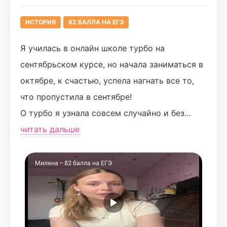
истории и в целом онлайн-школу Турбо для
подготовки!
ИСТОРИЯ
82 БАЛЛА НА ЕГЭ
Я училась в онлайн школе турбо на
сентябрьском курсе, но начала заниматься в
октябре, к счастью, успела нагнать все то,
что пропустила в сентябре!
О турбо я узнала совсем случайно и без
сомнений оплатила курсы
читать дальше
По истории училась у Ромы, там была сразу
такая дружелюбная атмосфера! У меня сразу
Милена – 82 балла на ЕГЭ
появилась мотивация учиться и работать на
свои баллы
Несмотря на то, что было тяжело, Рома
всегда был рядом и поддерживал в трудную