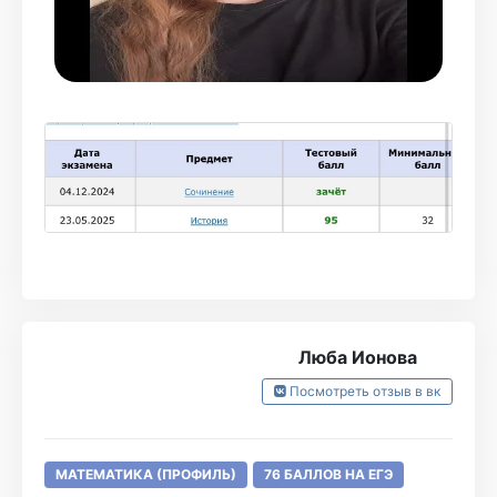
кабинете. Письменные дз выдавались 1 раз в
неделю, мне хотелось решать больше,
поэтому делала их дополнительно в
сборниках (если сомневалась в своем
ответе, писала в группу курса, где мне всегда
отвечали и помогали разобраться). В группе
курса отвечают почти сразу, что очень
удобно, домашки тоже очень быстро
проверяются
Я довольна полученным результатом,
Люба Ионова
спасибо Роме и всей команде Турбо 💞
Посмотреть отзыв в вк
МАТЕМАТИКА (ПРОФИЛЬ)
76 БАЛЛОВ НА ЕГЭ