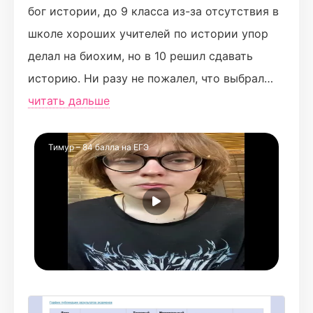
бог истории, до 9 класса из-за отсутствия в
школе хороших учителей по истории упор
делал на биохим, но в 10 решил сдавать
историю. Ни разу не пожалел, что выбрал
Турбо! на вебинарах интересно, информация
читать дальше
подается легко, не скучно было сидеть,
отдельно учится культура и всемирная
Тимур – 84 балла на ЕГЭ
история- то, что часто не успевают
проходить в школах. хорошие домашки, как
тестовые, так и письменные, 2 часть
проверяется очень быстро, даже если
сдавал ее ночью. отдельно нужно заметить,
что программа проходится два раза, есть
возможность повторить материал, выучить