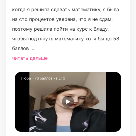
когда я решила сдавать математику, я была
на сто процентов уверена, что я не сдам,
поэтому решила пойти на курс к Владу,
чтобы подтянуть математику хотя бы до 58
баллов
как оказалось Влад просто огонь!! я с ним в
читать дальше
первый раз поняла тригонометрию,
производные, неравенства, экономические
Люба – 76 баллов на ЕГЭ
задачи. до этого я даже этих слов боялась
потихоньку, смотря вебинары, выполняя
домашки, спрашивая вопросы в группе ВК я
дошла до 58 баллов, но так как оставалось
еще целых полгода, я решила начать вместе
с Владом разбираться в тех темах, в