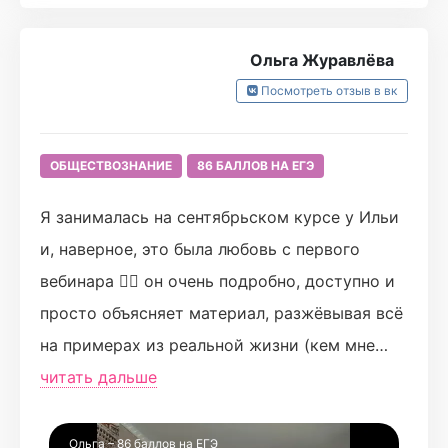
балл оказался самым высоким баллом по
обществознанию среди всех выпускников в
Ольга Журавлёва
моем городе, и все благодаря Илье. 😘Я ни
Посмотреть отзыв в вк
капельки не пожалела о том,что в начале 11
класса стала заниматься в Турбо,ведь Илья
дал мне не только знания,но и много
ОБЩЕСТВОЗНАНИЕ
86 БАЛЛОВ НА ЕГЭ
хорошего настроения, интересных историй и
Я занималась на сентябрьском курсе у Ильи
уверенности в своих силах. Большое
и, наверное, это была любовь с первого
спасибо за все!❤️
вебинара ❤️‍🔥 он очень подробно, доступно и
просто объясняет материал, разжёвывая всё
на примерах из реальной жизни (кем мне
только не довелось побывать на вебах,
читать дальше
ахахах) и потрясающе шутит 💅💅💅
Илья постоянно держит своих учеников в
Ольга – 86 баллов на ЕГЭ