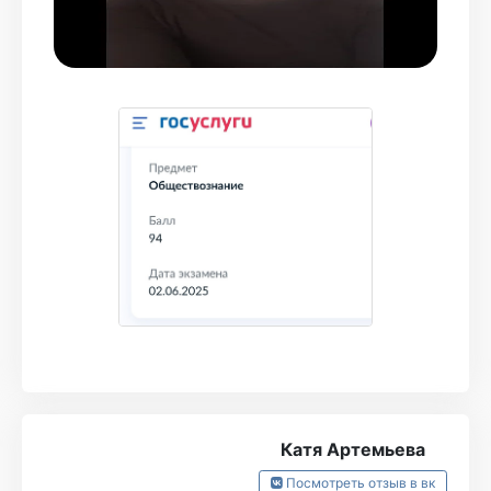
материал. Ещё были замечательные вебы, где
разыгрывали пиццу и прочие вкусняшки! Я
была очень удивлена, когда узнала, что
вообще есть такая практика, мне это
показалось так здорово, такая забота об
учениках 💗
Я могу ещё очень долго рассказывать о
всяких крутых штуках в турбо, но
подытоживая повторю мысль в начале,
турбо - лучшая ОШ, Илюха - буквально
ЛУЧШИЙ преподаватель, которого я когда
либо встречала!!
Илья, спасибо тебе большое 🫶🫶🫶🫶
Катя Артемьева
Посмотреть отзыв в вк