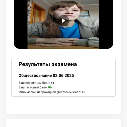
тонусе и может показаться, что он слишком
жёстко оценивает ответы и домашки, но,
благодаря такой проверке, начинаешь чётче
и лучше формулировать свои мысли, что
сильно помогает выполнять задания на
экзамене 🩷 к сожалению, обществознание с
каждым годом становится сложнее, но я шла
на экзамен уверенно, зная, что мы успели
пройти всё необходимое 🫶
Не могу также не сказать об очень удобном
личном кабинете, отслеживании прогресса,
прогнозе баллов и других классных штуках,
которые предоставляет Турбо ☺️ это была
моя первая и единственная онлайн-школа,