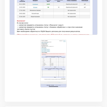
то, что не успел. в сентябре молился на то,
чтобы сдать на 70, но в итоге сдал на 84!
рекомендую всем Турбо и Рому❤️