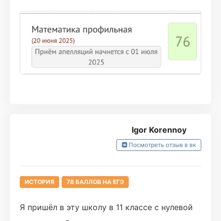
которых дуб дубом
он и его команда всегда отвечали,
поддерживали, помогали и благодаря им на
егэ я получила свои 76 баллов
радости моей не было предела и теперь я
точно уверена в своем поступлении в вуз)
спасибо всей команде турбо, очень
рекомендую!
Igor Korennoy
Посмотреть отзыв в вк
ИСТОРИЯ
78 БАЛЛОВ НА ЕГЭ
Я пришёл в эту школу в 11 классе с нулевой