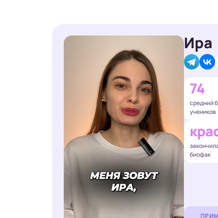
Ира
74
средний 
учеников
кра
закончил
биофак
ПРИМ