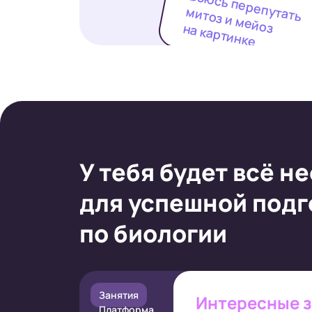
Боюсь перепутать
митоз и мейоз
на картинке
У тебя будет всё
не
для успешной подг
по биологии
Занятия
Интересные 
Платформа