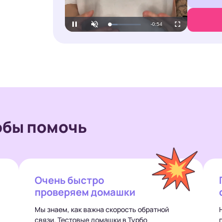
Loaded
:
Unmute
29.08%
обы помочь
Очень быстро
проверяем домашки
Мы знаем, как важна скорость обратной
связи. Тестовые домашки в Турбо