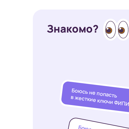
Знакомо?
Боюсь не попасть
в жесткие ключи ФИП