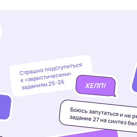
Страшно подступиться
к «эвристическим»
заданиям 25-26
ХЕЛП!
И
Боюсь запутаться и не 
задание 27 на синтез бе