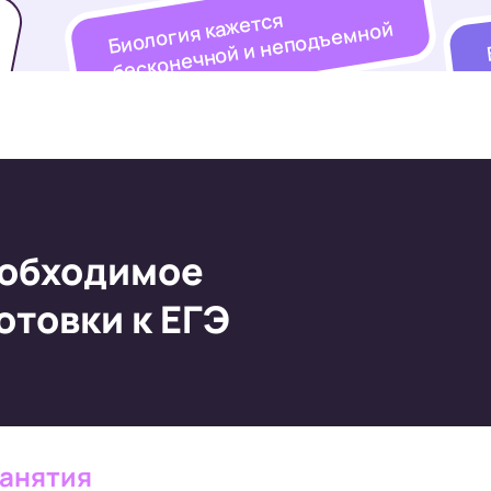
Биология кажется
бесконечной и неподъемной
обходимое
отовки к ЕГЭ
занятия