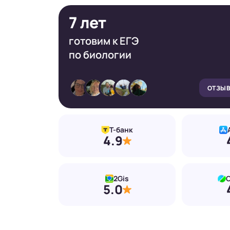
7 лет
готовим к ЕГЭ
по биологии
ОТЗЫВ
Т-банк
4.9
2Gis
С
5.0