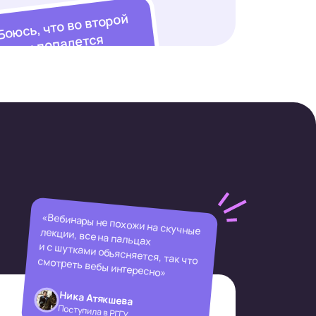
Боюсь, что во второй
части попадется
«гроб»
«Вебинары не похожи на скучные лекции, все на пальцах
и с шутками объясняется, так что смотреть вебы интересно»
Ника Атякшева
Поступила в РГГУ