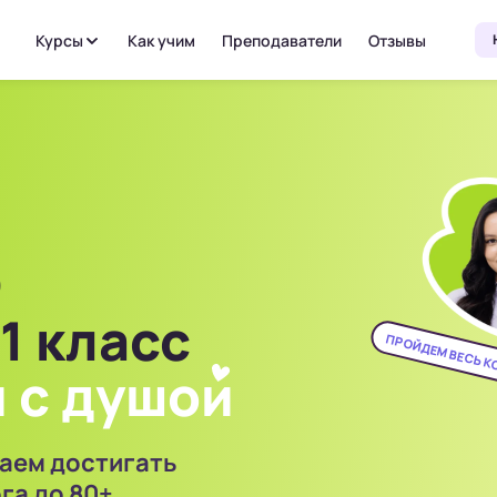
Курсы
Как учим
Преподаватели
Отзывы
Э
1 класс
ПРОЙДЕМ ВЕСЬ 
 с душо
и
аем достигать
га до 80+