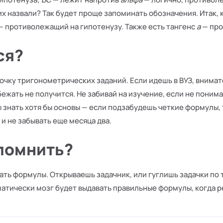
их назвали? Так будет проще запоминать обозначения. Итак,
— противолежащий на гипотенузу. Также есть тангенс
a
— про
ся?
рочку тригонометрических заданий. Если идешь в ВУЗ, внима
ежать не получится. Не забивай на изучение, если не поним
ы знать хотя бы основы — если подзабудешь четкие формулы,
 и не забывать еще месяца два.
апомнить?
ть формулы. Открываешь задачник, или гуглишь задачки по т
матически мозг будет выдавать правильные формулы, когда 