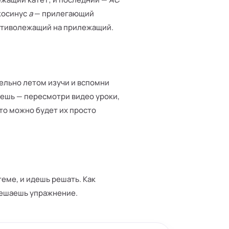
 косинус
a
— прилегающий
тиволежащий на прилежащий.
тельно летом изучи и вспомни
аешь — пересмотри видео уроки,
 то можно будет их просто
еме, и идешь решать. Как
решаешь упражнение.