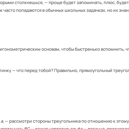
торыми столкнешься, — проще будет запоминать, плюс, будет
ак часто попадаются в обычных школьных задачках, но их зн
игонометрическим основам, чтобы быстренько вспомнить, ч
ртинку — что перед тобой? Правильно, прямоугольный треуго
а
а
, — рассмотри стороны треугольника по отношению к этому 
 гипотенуза;
BC
— лежит напротив
альфа
— логично, противол