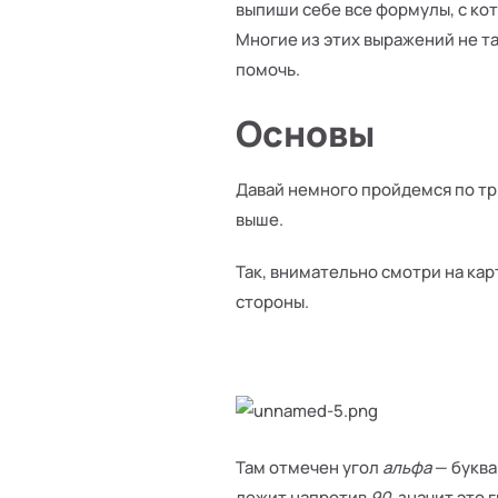
выпиши себе все формулы, с ко
Многие из этих выражений не т
помочь.
Основы
Давай немного пройдемся по тр
выше.
Так, внимательно смотри на ка
стороны.
Там отмечен угол
альфа
— букв
лежит напротив
90
, значит это