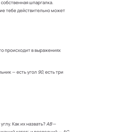
 собственная шпаргалка.
ание тебе действительно может
то происходит в выражениях
льник — есть угол
90
, есть три
углу. Как их назвать?
AB
—
ежащий катет; и последний —
AC