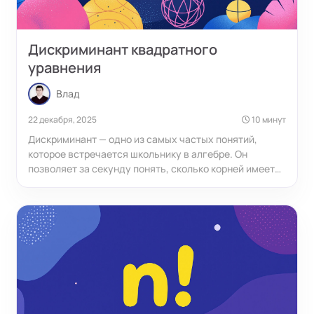
Дискриминант квадратного
уравнения
Влад
22 декабря, 2025
10 минут
Дискриминант — одно из самых частых понятий,
которое встречается школьнику в алгебре. Он
позволяет за секунду понять, сколько корней имеет
квадратное уравнение, и выбрать самый быстрый
способ его решения. Без умения работать с
дискриминантом не обойтись ни на контрольных, ни
на ОГЭ, ни на ЕГЭ, ни в задачах по физике или
геометрии.