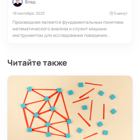
Влад
19 сентября, 2023
5 минут
Производная является фундаментальным понятием
математического анализа и служит мощным
инструментом для исследования поведения
различных зависимостей. Чтобы успешно решать
задачи и понимать прикладные примеры, необходимо
знать как сами производные основных функций, так и
Читайте также
уметь пользоваться правилами дифференцирования
для более сложных случаев.