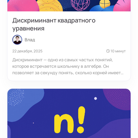
Дискриминант квадратного
уравнения
Влад
22 декабря, 2025
10 минут
Дискриминант — одно из самых частых понятий,
которое встречается школьнику в алгебре. Он
позволяет за секунду понять, сколько корней имеет
квадратное уравнение, и выбрать самый быстрый
способ его решения. Без умения работать с
дискриминантом не обойтись ни на контрольных, ни
на ОГЭ, ни на ЕГЭ, ни в задачах по физике или
геометрии.