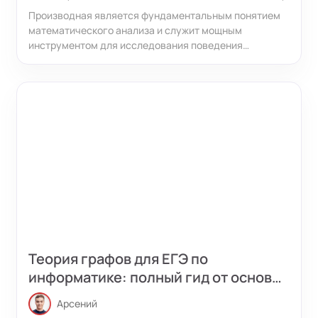
Производная является фундаментальным понятием
математического анализа и служит мощным
инструментом для исследования поведения
различных зависимостей. Чтобы успешно решать
задачи и понимать прикладные примеры, необходимо
знать как сами производные основных функций, так и
уметь пользоваться правилами дифференцирования
для более сложных случаев.
Теория графов для ЕГЭ по
информатике: полный гид от основ
до решения задач
Арсений