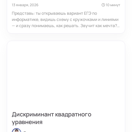
13 января, 2026
10 минут
Представь: ты открываешь вариант ЕГЭ по
информатике, видишь схему с кружочками и линиями
— и сразу понимаешь, как решать. Звучит как мечта?
На самом деле теория графов — одна из самых
предсказуемых и благодарных тем на экзамене.
Дискриминант квадратного
уравнения