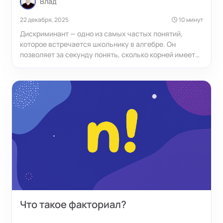
Влад
22 декабря, 2025
10 минут
Дискриминант — одно из самых частых понятий,
которое встречается школьнику в алгебре. Он
позволяет за секунду понять, сколько корней имеет
квадратное уравнение, и выбрать самый быстрый
способ его решения. Без умения работать с
дискриминантом не обойтись ни на контрольных, ни
на ОГЭ, ни на ЕГЭ, ни в задачах по физике или
геометрии.
Что такое факториал?