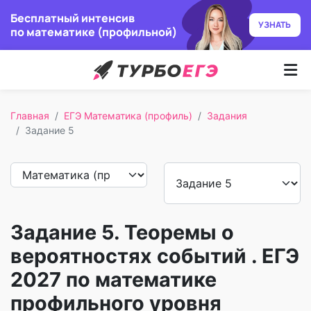
Бесплатный интенсив
УЗНАТЬ
по математике (профильной)
Курсы
Главная
ЕГЭ Математика (профиль)
Задания
Как учим
Задание 5
Преподаватели
Отзывы
Задание 5. Теоремы о
Записаться
вероятностях событий . ЕГЭ
Бесплатный курс
2027 по математике
профильного уровня