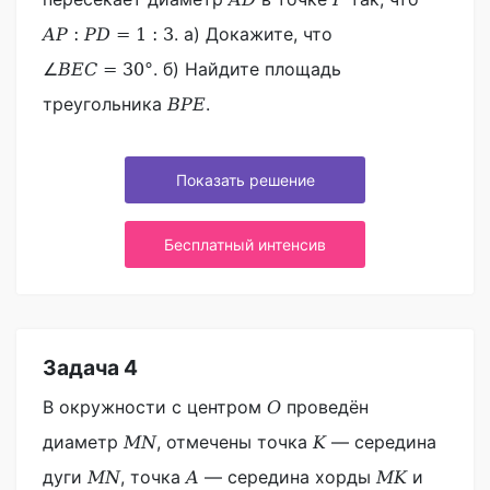
. а) Докажите, что
A
P
:
P
D
=
1
:
3
. б) Найдите площадь
∠
B
E
C
=
30
°
треугольника
.
B
P
E
Показать решение
Бесплатный интенсив
Задача 4
В окружности с центром
проведён
O
диаметр
, отмечены точка
— середина
M
N
K
дуги
, точка
— середина хорды
и
M
N
A
M
K