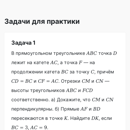
Задачи для практики
Задача 1
В прямоугольном треугольнике
точка
A
B
C
D
лежит на катете
, а точка
— на
A
C
F
продолжении катета
за точку
, причём
B
C
C
и
. Отрезки
и
—
C
D
=
B
C
C
F
=
A
C
C
M
C
N
высоты треугольников
и
A
B
C
F
C
D
соответственно. а) Докажите, что
и
C
M
C
N
перпендикулярны. б) Прямые
и
A
F
B
D
пересекаются в точке
. Найдите
, если
K
D
K
,
.
B
C
=
3
A
C
=
9