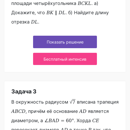
площади четырёхугольника
. a)
B
C
K
L
Докажите, что
. б) Найдите длину
B
K
∥
D
L
отрезка
.
D
L
Показать решение
Бесплатный интенсив
Задача 3
В окружность радиусом
вписана трапеция
7
√
, причём её основание
является
A
B
C
D
A
D
диаметром, а
. Хорда
∠
B
A
D
=
60
°
C
E
пересекает диаметр
в точке
так, что
A
D
P