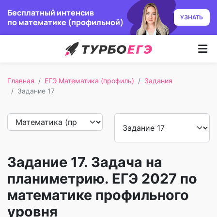
Бесплатный интенсив
УЗНАТЬ
по математике (профильной)
Курсы
Главная
ЕГЭ Математика (профиль)
Задания
Как учим
Задание 17
Преподаватели
Отзывы
Задание 17. Задача на
Записаться
планиметрию. ЕГЭ 2027 по
Бесплатный курс
математике профильного
уровня