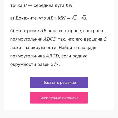
точка
— середина дуги
.
B
K
N
а) Докажите, что
.
A
B
:
M
N
=
:
3
8
√
√
б) На отрезке
, как на стороне, построен
A
B
прямоугольник
так, что его вершина
A
B
C
D
C
лежит на окружности. Найдите площадь
прямоугольника
, если радиус
A
B
C
D
окружности равен
.
3
7
√
Показать решение
Бесплатный интенсив