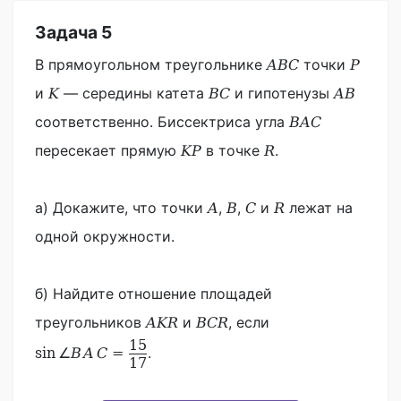
Задача 5
В прямоугольном треугольнике
точки
A
B
C
P
и
— середины катета
и гипотенузы
K
B
C
A
B
соответственно. Биссектриса угла
B
A
C
пересекает прямую
в точке
.
K
P
R
а) Докажите, что точки
,
,
и
лежат на
A
B
C
R
одной окружности.
б) Найдите отношение площадей
треугольников
и
, если
A
K
R
B
C
R
15
.
sin
∠
B
A
C
=
17