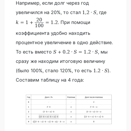
Например, если долг через год
увеличился на 20%, то стал
, где
1,2
⋅
S
20
. При помощи
k
=
1
+
=
1.2
100
коэффициента удобно находить
процентное увеличение в одно действие.
То есть вместо
, мы
S
+
0.2
⋅
S
=
1.2
⋅
S
сразу же находим итоговую величину
(было 100%, стало 120%, то есть
).
1.2
⋅
S
Составим таблицу на 4 года: