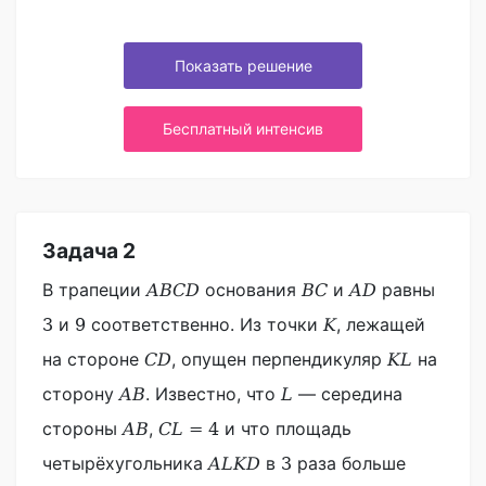
Показать решение
Бесплатный интенсив
Задача 2
В трапеции
основания
и
равны
A
B
C
D
B
C
A
D
и
соответственно. Из точки
, лежащей
3
9
K
на стороне
, опущен перпендикуляр
на
C
D
K
L
сторону
. Известно, что
— середина
A
B
L
стороны
,
и что площадь
A
B
C
L
=
4
четырёхугольника
в
раза больше
A
L
K
D
3