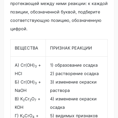
протекающей между ними реакции: к каждой
позиции, обозначенной буквой, подберите
соответствующую позицию, обозначенную
цифрой.
ВЕЩЕСТВА
ПРИЗНАК РЕАКЦИИ
А) Cr(OH)
+
1) образование осадка
3
HCl
2) растворение осадка
Б) Cr(OH)
+
3) изменение окраски
3
NaOH
раствора
В) K
Cr
O
+
4) изменение окраски
2
2
7
KOH
осадка
Г) K
CrO
+
5) видимых признаков
2
4