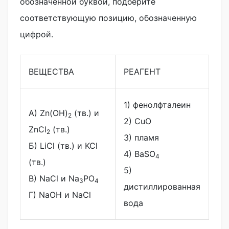
обозначенной буквой, подберите
соответствующую позицию, обозначенную
цифрой.
ВЕЩЕСТВА
РЕАГЕНТ
1) фенолфталеин
А) Zn(OH)
(тв.) и
2
2) CuO
ZnCl
(тв.)
2
3) пламя
Б) LiCl (тв.) и KCl
4) BaSO
4
(тв.)
5)
В) NaCl и Na
PO
3
4
дистиллированная
Г) NaOH и NaCl
вода