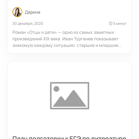
Дарина
30 декабря, 2025
5 минут
Роман «Отцы и дети» — одно из самых заметных
произведений XIX века. Иван Тургенев показывает
знакомую каждому ситуацию: старшие и младшие
видят мир по-разному и из-за этого спорят,
обижаются и пытаются доказать свою правоту. На
примере нескольких семейных историй писатель
раскрывает, почему конфликт поколений повторяется
снова и снова — и почему его важно понимать.
План подготовки к ЕГЭ по литературе