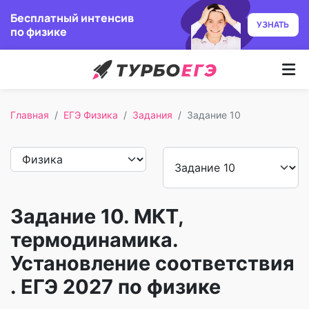
Бесплатный интенсив
УЗНАТЬ
по физике
Курсы
Главная
ЕГЭ Физика
Задания
Задание 10
Как учим
Преподаватели
Отзывы
Задание 10. МКТ,
Записаться
термодинамика.
Установление соответствия
Бесплатный курс
. ЕГЭ 2027 по физике