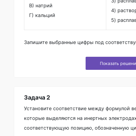
3) распла
В) натрий
4) раство
Г) кальций
5) распла
Запишите выбранные цифры под соответств
Показать решени
Задача 2
Установите соответствие между формулой ве
которые выделяются на инертных электродах
соответствующую позицию, обозначенную ц