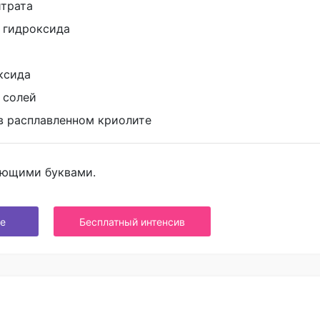
итрата
а гидроксида
ксида
 солей
 в расплавленном криолите
ующими буквами.
е
Бесплатный интенсив