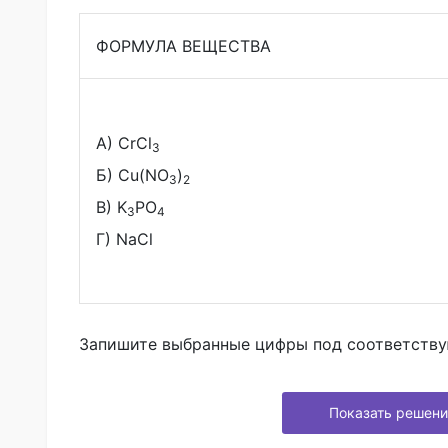
ФОРМУЛА ВЕЩЕСТВА
А) CrCl
3
Б) Cu(NO
)
3
2
В) K
PO
3
4
Г) NaCl
Запишите выбранные цифры под соответств
Показать решени