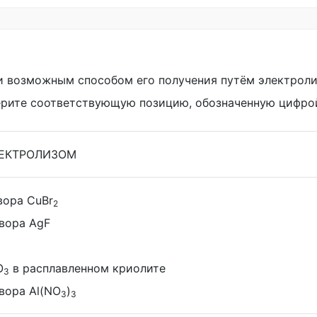
 возможным способом его получения путём электроли
берите соответствующую позицию, обозначенную цифро
ЕКТРОЛИЗОМ
вора CuBr
2
твора AgF
O
в расплавленном криолите
3
вора Al(NO
)
3
3