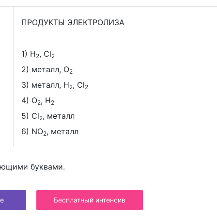
ПРОДУКТЫ ЭЛЕКТРОЛИЗА
1) H
, Cl
2
2
2) металл, O
2
3) металл, H
, Cl
2
2
4) O
, H
2
2
5) Cl
, металл
2
6) NO
, металл
2
ующими буквами.
е
Бесплатный интенсив