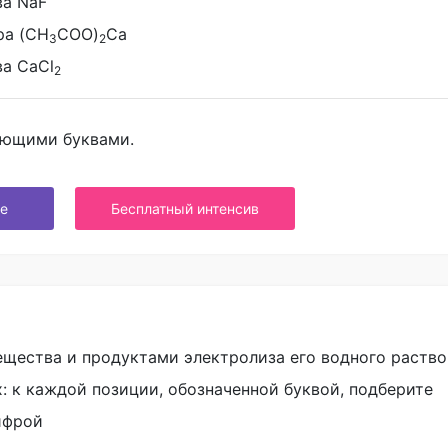
ва NaF
ра (CH
COO)
Ca
3
2
ва CaCl
2
ующими буквами.
е
Бесплатный интенсив
щества и продуктами электролиза его водного раство
: к каждой позиции, обозначенной буквой, подберите
ифрой