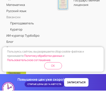
Государственная
Математика
лицензия
Русский язык
Вакансии
Преподаватель
Куратор
ИИ-куратор ТурбоБро
Блог
Задания
Пользуясь сайтом, вы разрешаете сбор cookie-файлов и
принимаете
Политику обработки данных
и
Пользовательское соглашение
.
OK
Повышение цен уже скоро!
ЗАПИСАТЬСЯ
СТАРЫЕ ЦЕНЫ ДО 14 АВГУСТА