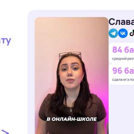
Слав
ату
84 б
средний рез
96 б
сдала егэ п