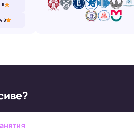
4.8
4.9
нсиве?
занятия