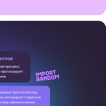
аллов
вой прогресс
о прогнозирует
мене
венный прогноз баллов,
нь мотивирует стараться
ичном кабинете можно