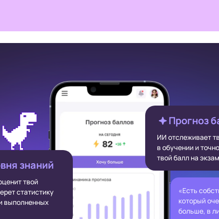
Прогноз б
ИИ отслеживает т
в обучении и точн
твой балл на экза
вня знаний
оценит твой
«Есть собст
берет статистику
который оче
 и выполненных
больше, в л