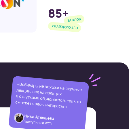
85+
БАЛЛОВ
У КАЖДОГО 4ГО
«Вебинары не похожи на скучные лекции, все на пальцах
и с шутками объясняется, так что смотреть вебы интересно»
Ника Атякшева
Поступила в РГГУ