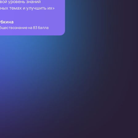
вой уровень знаний
ных темах и улучшить их»
убкина
бществознание на 83 балла