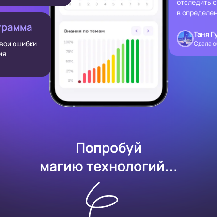
отследить с
в определен
грамма
Таня Г
твои ошибки
Сдала о
ия
Попробуй
магию технологий...