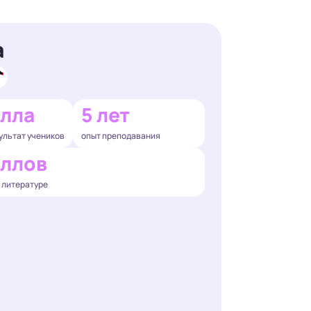
а
алла
5 лет
ультат учеников
опыт преподавания
аллов
о литературе