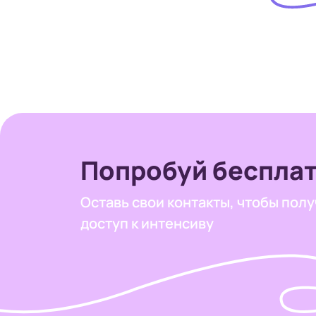
Попробуй беспла
Оставь свои контакты,
чтобы полу
доступ к интенсиву