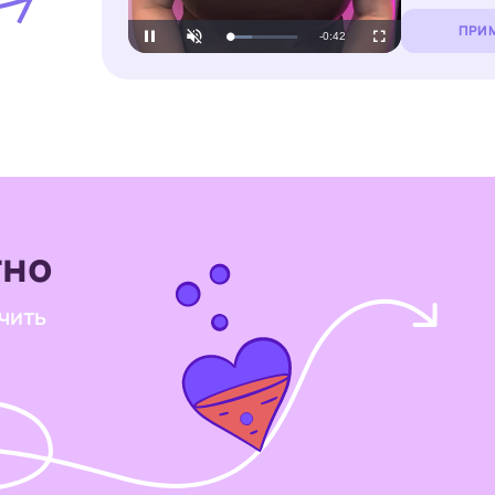
ПРИМ
Loaded
:
Unmute
39.77%
тно
чить