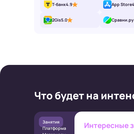
Т-банк
4.9
App Store
2Gis
5.0
Сравни.ру
Что будет на инте
Занятия
Интересные 
Платформа