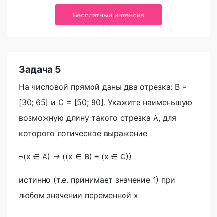
Бесплатный интенсив
Задача 5
На числовой прямой даны два отрезка: B =
[30; 65] и C = [50; 90]. Укажите наименьшую
возможную длину такого отрезка A, для
которого логическое выражение
¬(x ∈ A) → ((x ∈ B) ≡ (x ∈ C))
истинно (т.е. принимает значение 1) при
любом значении переменной x.