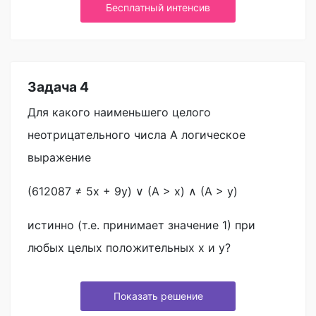
Бесплатный интенсив
Задача 4
Для какого наименьшего целого
неотрицательного числа A логическое
выражение
(612087 ≠ 5x + 9y) ∨ (A > x) ∧ (A > y)
истинно (т.е. принимает значение 1) при
любых целых положительных x и y?
Показать решение