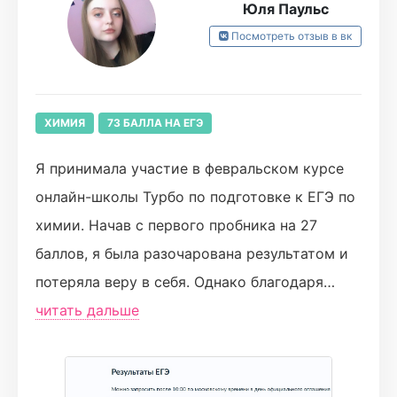
Юля Паульс
в курс дела. За то небольшое количество
Посмотреть отзыв в вк
времени, которое у нас было, мы повторили
весь курс химии. В итоге на экзамене я смог
набрать 77 баллов.
ХИМИЯ
73 БАЛЛА НА ЕГЭ
Спасибо вам огромное!
Я принимала участие в февральском курсе
онлайн-школы Турбо по подготовке к ЕГЭ по
химии. Начав с первого пробника на 27
баллов, я была разочарована результатом и
потеряла веру в себя. Однако благодаря
качественным материалам, прекрасному
читать дальше
преподавателю Лёше и индивидуальному
подходу к каждому ученику, моя подготовка
стала гораздо более эффективной.