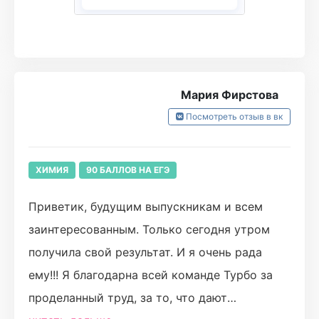
свой прогноз баллов на курсе(84), а мб и
превысила, тк затупила на простом.
Я очень благодарна Леше за его подготовку,
Мария Фирстова
всем помощникам, которые терпели мои не
Посмотреть отзыв в вк
понимания. Если собираетесь готовиться к
химии, то 100% к Леше. Он поднял мою
ХИМИЯ
90 БАЛЛОВ НА ЕГЭ
любовь к химии❤️
Приветик, будущим выпускникам и всем
заинтересованным. Только сегодня утром
получила свой результат. И я очень рада
ему!!! Я благодарна всей команде Турбо за
проделанный труд, за то, что дают