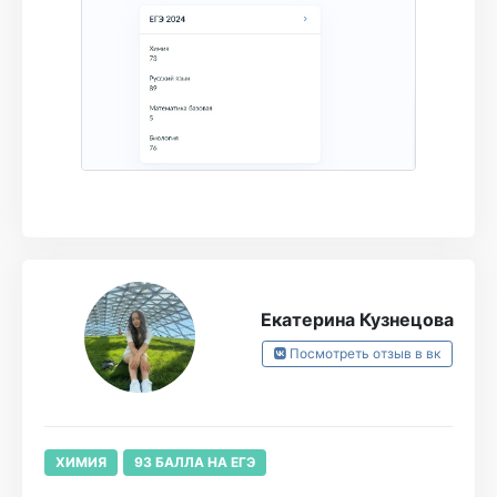
Результаты настоящего ЕГЭ превзошли мои
ожидания — я набрала 73 балла! Я безмерно
благодарна команде "Турбо" за их
профессионализм, терпение и поддержку на
протяжении всего курса. Рекомендую эту
школу всем, кто стремится к успешной
сдаче экзаменов и хочет добиться высоких
результатов
Екатерина Кузнецова
Посмотреть отзыв в вк
ХИМИЯ
93 БАЛЛА НА ЕГЭ