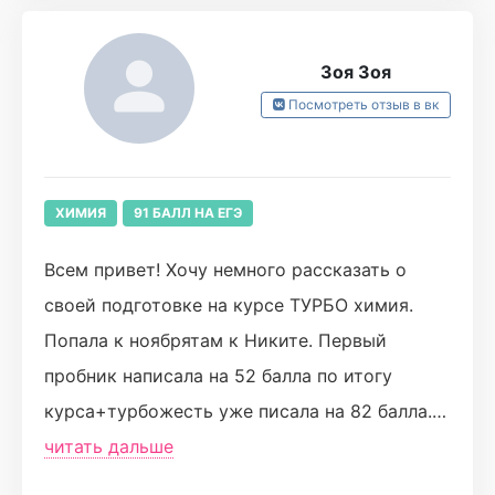
довести на высокого результата. На курсе
ооочень много полезного материала и
Зоя Зоя
ничего лишнего. Удобные таблички,
Посмотреть отзыв в вк
инфографики, конспекты, мнемокарточки
очень помогли мне в процессе обучения. Ну
и конечно однокурсники которые за
ХИМИЯ
91 БАЛЛ НА ЕГЭ
несколько месяцев стали семьей для меня.
Они всегда помогут, подскажут, если что то
Всем привет! Хочу немного рассказать о
не понятно, смогут поддержать в трудной
своей подготовке на курсе ТУРБО химия.
ситуации. Ведь Турбо это не только онлайн
Попала к ноябрятам к Никите. Первый
школа, это еще и семья! Заниматься в Турбо
пробник написала на 52 балла по итогу
очень классно! Я очень благодарен Никите.
курса+турбожесть уже писала на 82 балла.
Большое спасибо!)
Все вебинары проходили в комфортной
читать дальше
атмосфере, Никита все объяснял буквально