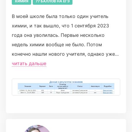
ХИМИЯ
77 БАЛЛОВ НА ЕГЭ
В моей школе была только один учитель
химии, и так вышло, что 1 сентября 2023
года она уволилась. Первые несколько
недель химии вообще не было. Потом
конечно нашли нового учителя, однако уже
тогда я понимал, что готовиться мне
читать дальше
придётся самостоятельно. И вот наступает
март, я пигу свой первый пробник и получил
за него 43 балла. Это был провал. Я не знал
что делать. До ЕГЭ чуть больше 2-х месяцев.
Мы бросились искать курсы и наткнулись на
Турбо.
Никита, мой преподаватель, сразу ввёл меня