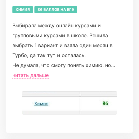
ХИМИЯ
86 БАЛЛОВ НА ЕГЭ
Выбирала между онлайн курсами и
групповыми курсами в школе. Решила
выбрать 1 вариант и взяла один месяц в
Турбо, да так тут и осталась.
Не думала, что смогу понять химию, но
благодаря Лёше всё получилось!
читать дальше
Даже удивительно: я полюбила предмет,
который в школе вообще не знала. Вебинары
оказались очень понятными, а со сложными
моментами всегда помогали в чате и всё
объясняли🫂
Лёша, спасибо тебе большое за всё!❤