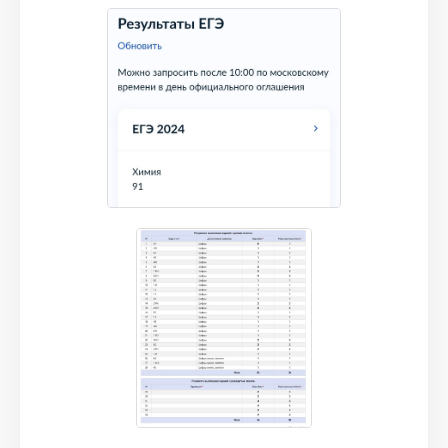
по пальцам, всегда могла обратиться к нему
за помощью и моральной поддержкой,
огромный респект за это Никите и всей
команде на ТУРБО! Было очень удобно
закреплять и повторять темы на доп вебах
по воскресеньям, отслеживать в личном
кабинете свой прогресс и свои
косяки+хорошим стимулом послужило
«ограничние жизней», отрабатывать
западающие задания сколько душе
угодно)Результаты экзамена несколько
ошеломили:91 балл!Никите и Леше низкий
поклон! И спасибо огромное всей команде
ТУРБО за проделанную работу, вы лучшие!🔥