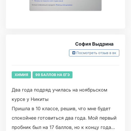
личке курса. Приложение (сайт) супер круто
устроены, очень удобная навигация, дз,
отслеживание прогресса.
В итоге с полной готовностью без страха
решила все задания, выходя с экзамена уже
София Выдрина
знала, где и сколько снимут, результат был в
Посмотреть отзыв в вк
целом ожидаем, 93 балла.
ХИМИЯ
99 БАЛЛОВ НА ЕГЭ
Два года подряд училась на ноябрьском
курсе у Никиты
Пришла в 10 классе, решив, что мне будет
спокойнее готовиться два года. Мой первый
пробник был на 17 баллов, но к концу года