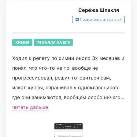
Ни разу не пожалела о своём выборе, очень
Серёжа Шпакля
рада, что училась в Турбо=)🚀
Посмотреть отзыв в вк
(Первый сентябрьский пробник написала на
ХИМИЯ
74 БАЛЛА НА ЕГЭ
39 баллов, егэ сдала на 86)
Ходил к репету по химии около 3х месяцев и
понял, что что-то не то, вообще не
прогрессировал, решил готовиться сам,
искал курсы, спрашивал у одноклассников
где они занимаются, вообщем особо ничего
не нашёл и в один чудесный день листая
читать дальше
ленту вк наткнулся на рекламу "Турбо" решил
записаться на пробные занятия, сразу после
1го пробного занятия, записался на основной