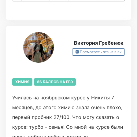
обязательно ответят, для каждого занятия
есть понятные конспекты(лучше записывать
каждую реакцию в тетрадь). Банк заданий
помогает отрабатывать номера первой
Виктория Гребенюк
части, это очень важно, так как для ЕГЭ по
Посмотреть отзыв в вк
химии нужна практика. Рекомендую турбо
для людей, способных к самообучению и
самодисциплине при поддержке со стороны
ХИМИЯ
86 БАЛЛОВ НА ЕГЭ
преподавателя.
Училась на ноябрьском курсе у Никиты 7
месяцев, до этого химию знала очень плохо,
первый пробник 27/100. Что могу сказать о
курсе: турбо - семья! Со мной на курсе были
очень добрые ребята, которые