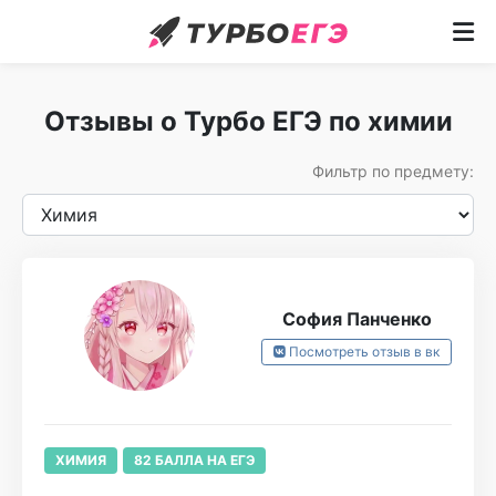
Курсы
Отзывы о Турбо ЕГЭ по химии
Как учим
Фильтр по предмету:
Преподаватели
Отзывы
Записаться
София Панченко
Бесплатный курс
Посмотреть отзыв в вк
ХИМИЯ
82 БАЛЛА НА ЕГЭ