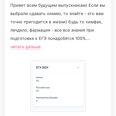
Привет всем будущим выпускникам) Если вы
выбрали сдавать химию, то знайте - это вам
точно пригодится в жизни) Будь то химфак,
лечдело, фармация - все все знания при
подготовке к ЕГЭ понадобятся 100%.
Особенно если вас будет готовить Лёша)
читать дальше
именно он даст вам необходимые знания,
так ещё и в невероятно уютной атмосфере и
приятной компании котика Егора🥰🥰 Очень
информативные конспекты, удобные
скрипты, разборы, домашки - всё поможет
вам набрать 80+ баллов, это я гарантирую. В
подтверждение высылаю свой результат)
P.s. в 10 классе я очень плохо знала химию,