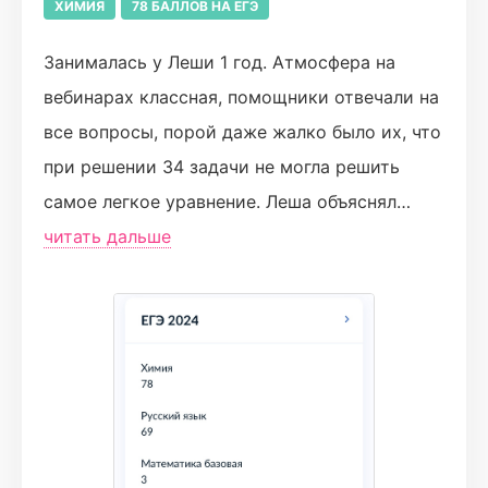
Будущие ученики, не бойтесь доверить Вашу
ХИМИЯ
78 БАЛЛОВ НА ЕГЭ
подготовку этим людям – они
Занималась у Леши 1 год. Атмосфера на
профессионалы) но не забывайте про
вебинарах классная, помощники отвечали на
собственные силы ;) ❤
все вопросы, порой даже жалко было их, что
при решении 34 задачи не могла решить
самое легкое уравнение. Леша объяснял
очень понятно все, почему, как, проводил
читать дальше
эксперименты, чтоб доказать какую-то
реакцию. С ним я поняла органику, с которой
были трудности в 10 классе. Первый пробник
на 23 балла на курсе, последний на 84.
Экзамен написала на 78, обидно, потому что
были глупые ошибки и непонимание
некоторых заданий, так бы подтвердила