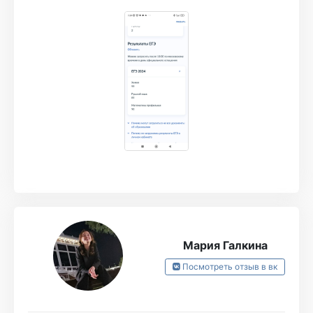
Выражаю огромную благодарность турбо!!!
Очень понравились домашки по 2ой части,
курс и сайт сам по себе хорошо и
структурировано устроены, дают понять
тебе полную картину твоей готовности к егэ!
Лёше и его помощникам большое спасибо,
домашки и пробники проверяют в течение
20 минут, всегда стараются не просто
ответить, а убедиться в том, что ты всё
точно понял.
Мария Галкина
Посмотреть отзыв в вк