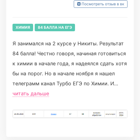
Посмотреть отзыв в вк
два. Очень хорошая структурированная
система подготовки, удобный личный
кабинет, Леша отвечал на все вопросы и
ХИМИЯ
84 БАЛЛА НА ЕГЭ
всегда все объяснял, а Егорик помогал
Я занимался на 2 курсе у Никиты. Результат
успокоиться)🥰В сентябре училась в другой
84 балла! Честно говоря, начиная готовиться
онлайн-школе, но там был совсем не
к химии в начале года, я надеялся сдать хотя
удобный личный кабинет и не нравилась
бы на порог. Но в начале ноября я нашел
система подготовки. В турбо отличная
телеграмм канал Турбо ЕГЭ по Химии. И
платформа, также есть вебы с психологом.
решил записаться на бесплатный интенсив.
читать дальше
Турбожесть помогла все повторить перед
Увидев как понятно преподносится материал,
экзаменом. Спасибо большое за душевно
я решил записаться на основной курс. И не
проведенное время! Я буду скучать.🤎🦊
пожалел) Никита – тот самый преподаватель,
который способен взять «под крыло» и