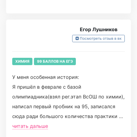
но благодаря Лёше к концу 11го у меня такой
результат)
Егор Лушников
Посмотреть отзыв в вк
ХИМИЯ
99 БАЛЛОВ НА ЕГЭ
У меня особенная история:
Я пришёл в феврале с базой
олимпиадника(взял рег.этап ВсОШ по химии),
написал первый пробник на 95, записался
сюда ради большого количества практики и
отработки всех различных конструкций
читать дальше
заданий.