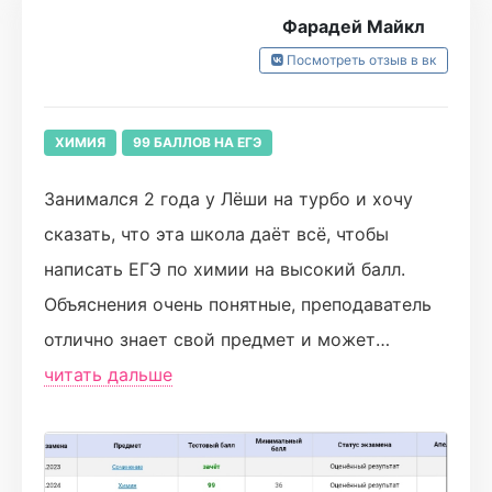
Фарадей Майкл
занятия, начала формироваться химическая
Посмотреть отзыв в вк
логика, которая и помогла мне не зубрить
информацию, а понимать и предсказывать)))
В какие-то моменты у меня даже
ХИМИЯ
99 БАЛЛОВ НА ЕГЭ
приобрелась любовь к химии, мне хотелось
Занимался 2 года у Лёши на турбо и хочу
бросить всё и идти смотреть занятия)))
сказать, что эта школа даёт всё, чтобы
написать ЕГЭ по химии на высокий балл.
Спасииибо за всё!❤
Объяснения очень понятные, преподаватель
отлично знает свой предмет и может
ответить на любой вопрос ученика. Также на
читать дальше
уроках часто проводятся опыты, что
подстёгивает интерес к химии. В чате всегда
можно задать вопрос, на который