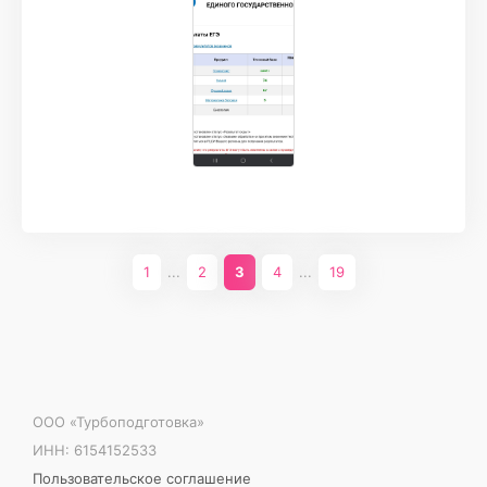
курс. Хорошие преподаватели, на вебах
комфортная атмосфера, все дружелюбно,
объясняют все понятно и доходчиво, много
отработки для закрепления. Крайне
рекомендую данные курсы.
1
...
2
3
4
...
19
ООО «Турбоподготовка»
ИНН: 6154152533
Пользовательское соглашение