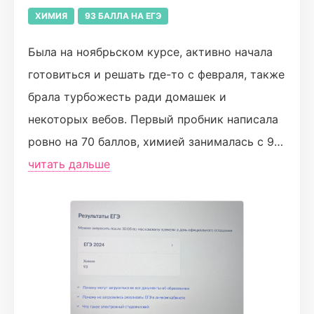
сердце ❤💖💕
ХИМИЯ
93 БАЛЛА НА ЕГЭ
Была на ноябрьском курсе, активно начала
готовиться и решать где-то с февраля, также
брала турбожесть ради домашек и
некоторых вебов. Первый пробник написала
ровно на 70 баллов, химией занималась с 9
класса и сдала огэ на 38/40, всегда
читать дальше
нравилось и было интересно. Курс очень
сильно повлиял на мою подготовку,
ненавистная органика стала самой простой
частью экзамена, вебинары супер, классная
атмосфера и без воды, Никита всегда все
понятно объяснял и помогал с вопросами в