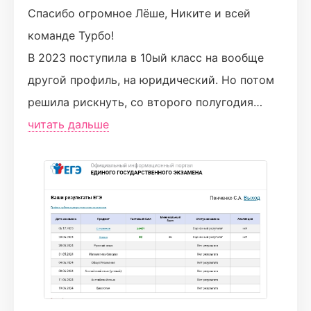
Спасибо огромное Лёше, Никите и всей
команде Турбо!
В 2023 поступила в 10ый класс на вообще
другой профиль, на юридический. Но потом
решила рискнуть, со второго полугодия
перевелась на химбио, не зная по сути
читать дальше
химию. В 2024, в 11ом классе, со слабыми
знаниями в органике и всё, пошла на Турбо
по рекомендации подруги. Я не ошиблась))
Турбо - это большая семья, которая всему
научит и в любой момент поддержит. Первый
пробник был на 48 баллов, но конечный
результат просто Вау! Спасибо огромное
нашему педагогу Лёше, который научил нас