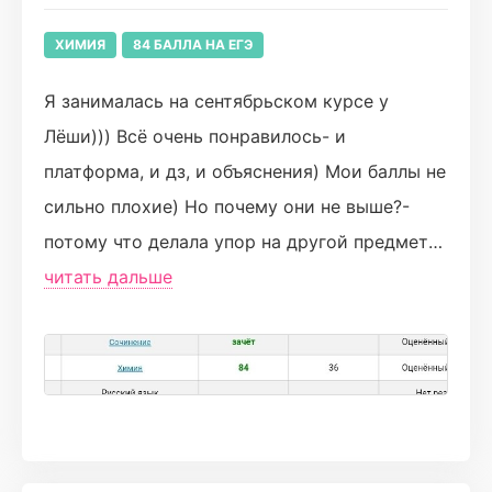
курс именно в Турбо)!
ХИМИЯ
84 БАЛЛА НА ЕГЭ
Я занималась на сентябрьском курсе у
Лёши))) Всё очень понравилось- и
платформа, и дз, и объяснения) Мои баллы не
сильно плохие) Но почему они не выше?-
потому что делала упор на другой предмет
для получения бви по олимпиаде) (получила)
читать дальше
С Лёшей было очень интересно заниматься!
Нам давали не сухие знания, а такие, что бы
мы сами могли догадываться о протекании
тех или иных реакций) Неогранику я не
знала и даже боялась- но потом, спустя