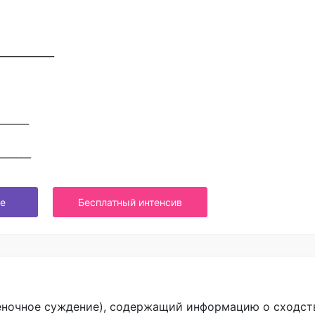
___________
______
_______
е
Бесплатный интенсив
еночное суждение), содержащий информацию о сходст