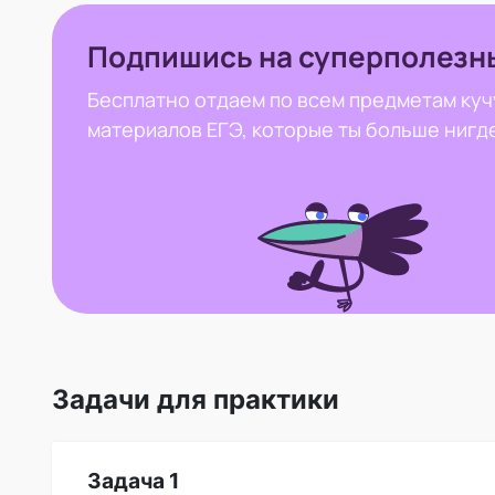
Подпишись на суперполезн
Бесплатно отдаем по всем предметам куч
материалов ЕГЭ, которые ты больше нигд
Задачи для практики
Задача 1