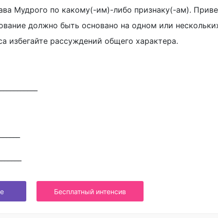
ава Мудрого по какому(-им)-либо признаку(-ам). Прив
нование должно быть основано на одном или нескольки
са избегайте рассуждений общего характера.
___________
______
_______
е
Бесплатный интенсив