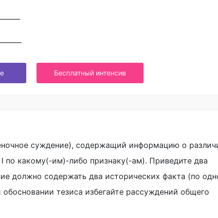
______
_______
е
Бесплатный интенсив
еночное суждение), содержащий информацию о различ
I по какому(-им)-либо признаку(-ам). Приведите два
ние должно содержать два исторических факта (по од
и обосновании тезиса избегайте рассуждений общего