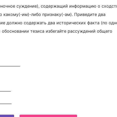
еночное суждение), содержащий информацию о сходст
по какому(-им)-либо признаку(-ам). Приведите два
ние должно содержать два исторических факта (по од
и обосновании тезиса избегайте рассуждений общего
___________
______
_______