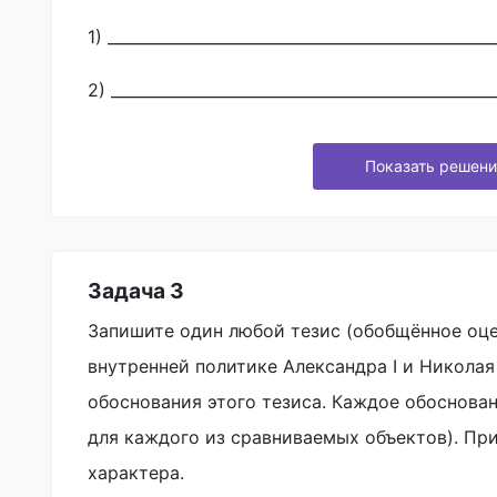
1) __________________________________________________
2) _________________________________________________
Показать решени
Задача 3
Запишите один любой тезис (обобщённое оц
внутренней политике Александра I и Николая 
обоснования этого тезиса. Каждое обоснова
для каждого из сравниваемых объектов). Пр
характера.