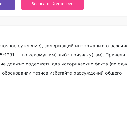
е
Бесплатный интенсив
еночное суждение), содержащий информацию о различ
5-1991 гг. по какому(-им)-либо признаку(-ам). Приведи
ние должно содержать два исторических факта (по од
и обосновании тезиса избегайте рассуждений общего
___________