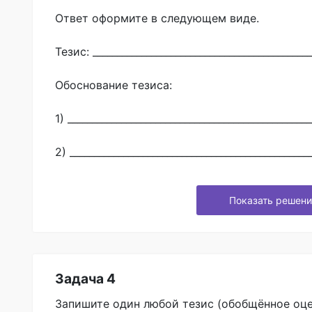
Ответ оформите в следующем виде.
Тезис: _____________________________________________
Обоснование тезиса:
1) __________________________________________________
2) _________________________________________________
Показать решени
Задача 4
Запишите один любой тезис (обобщённое оц