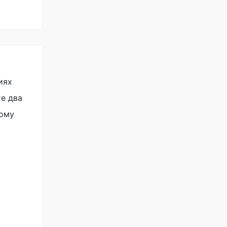
иях
те два
ному