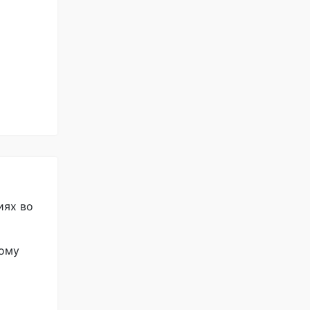
иях во
ному