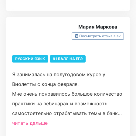
личные сообщения вопрос, который тебя
интересует, либо попросить еще раз
объяснить тему, которую не понял на
Мария Маркова
вебинаре) За весь период подготовки я ни
Посмотреть отзыв в вк
разу не пожалела, что выбрала именно турбо
❤️
РУССКИЙ ЯЗЫК
91 БАЛЛ НА ЕГЭ
Я занималась на полугодовом курсе у
Виолетты с конца февраля.
Мне очень понравилось большое количество
практики на вебинарах и возможность
самостоятельно отрабатывать темы в банке
заданий Турбо, а также дополнительные
читать дальше
тренажёры по сложным заданиям, которые