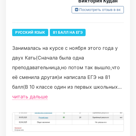
Виктория Кудан
Посмотреть отзыв в вк
РУССКИЙ ЯЗЫК
81 БАЛЛ НА ЕГЭ
Занималась на курсе с ноября этого года у
двух Кать(Сначала была одна
преподавательница,но потом так вышло,что
её сменила другая)и написала ЕГЭ на 81
балл(В 10 классе один из первых школьных
пробников я написла на 48 баллов).Каждый
читать дальше
вебинар эти преподаватели не только давали
хорошие знания,но и поднимали настроение
💓Пусть я и надеялась написать на 91 балл,но
написала на 10 баллов меньше,я не сильно