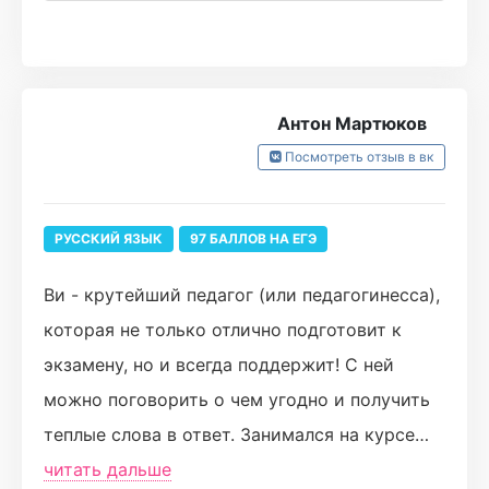
Большую часть пробников писала на 70+.
Спасибо за быстрые ответы на
интересующие вопросы.
Антон Мартюков
Если вы хотите получить знания и хороший
Посмотреть отзыв в вк
результат на ЕГЭ - ТУРБО ДЛЯ ВАС!ЛЮБЛЮ🩷
P.s. готовилась на годовом курсе+
ТУРБОЖЕСТЬ
РУССКИЙ ЯЗЫК
97 БАЛЛОВ НА ЕГЭ
Ви - крутейший педагог (или педагогинесса),
которая не только отлично подготовит к
экзамену, но и всегда поддержит! С ней
можно поговорить о чем угодно и получить
теплые слова в ответ. Занимался на курсе
весь год, сочинение смог заботать только
читать дальше