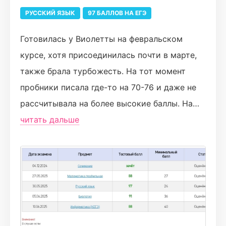
короче, рекомендую эту школу,особенно
РУССКИЙ ЯЗЫК
97 БАЛЛОВ НА ЕГЭ
Виолетту (за такими баллами к ней!🫶🏼)
буду скучать!!!🥹
Готовилась у Виолетты на февральском
курсе, хотя присоединилась почти в марте,
также брала турбожесть. На тот момент
пробники писала где-то на 70-76 и даже не
рассчитывала на более высокие баллы. На
курсе мы повторяли теорию с нуля, 3 раза в
читать дальше
неделю была домашка с тестовыми
заданиями и раз в неделю сочинение. Все
задания актуальные. Сочинения проверяют
быстро и качественно. Любые вопросы
можно задать Ви или в группу курса.
Виолетта объясняет всё очень понятно и не