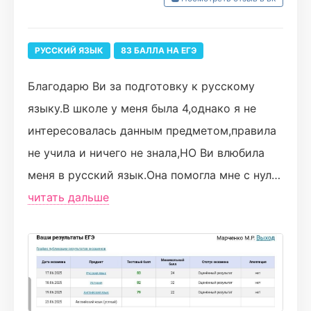
однозначно - да!! учиться в турбо - кайф!🔥🥰
РУССКИЙ ЯЗЫК
83 БАЛЛА НА ЕГЭ
Благодарю Ви за подготовку к русскому
языку.В школе у меня была 4,однако я не
интересовалась данным предметом,правила
не учила и ничего не знала,НО Ви влюбила
меня в русский язык.Она помогла мне с нуля
сдать ЕГЭ на 8⃣3⃣ балла!!!Спасибо за
читать дальше
интересные вебинары,квизлеты и
дополнительные задания.
Также мне понравилось,что можно
отрабатывать темы каждый день.В месяц я
решала от 500-800 задач.