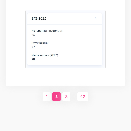
благодаря онлайн-школе, так же как и
сложные задания тестовой части.
Платформа очень удобна тем, что можно
бесконечно нарешивать задачки, таким
образом отрабатывая их. Обильное
количество практики сочинения тоже очень
круто, нужно было писать сочку каждую
неделю, что точно принесло свои плоды. В
общем, приходите на годовой курс к Ви, не
пожалеете!
1
2
3
...
62