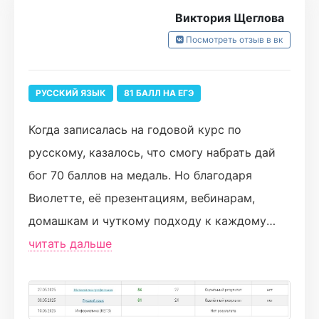
мало времени, делала его самый последним
Виктория Щеглова
из всех предметов, что-то
Посмотреть отзыв в вк
пропускала...поэтому если уделять ему
больше времени, то с Виолеттой можно
РУССКИЙ ЯЗЫК
81 БАЛЛ НА ЕГЭ
спокойно написать на 90+. Вообщем я очень
советую Турбо, это самая лучшая онлайн
Когда записалась на годовой курс по
школа!
русскому, казалось, что смогу набрать дай
бог 70 баллов на медаль. Но благодаря
Виолетте, её презентациям, вебинарам,
домашкам и чуткому подходу к каждому
выпускнику, смогла набрать даже больше,
читать дальше
чем хотелось. Атмосфера на вебинарах
всегда приятная и веселая, отдельное
спасибо хочу сказать за тайм-коды, которые