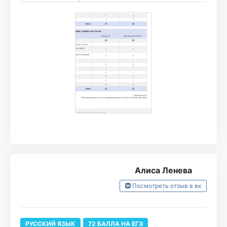
душно, есть содержательные скрипты и
конспекты, очень удобные сайт и
приложение, где можно дополнительно
отработать темы. Курс мне очень понравился
и на экзамене я набрала 97 баллов! Ошиблась
только в 3 задании, но это единственное
задание, которое я так и не смогла его
полюбить)
Алиса Ленева
Посмотреть отзыв в вк
РУССКИЙ ЯЗЫК
72 БАЛЛА НА ЕГЭ