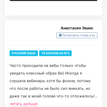
ЕГЭ я получила 91!
На вебинарах Ви все очень понятно и четко
объясняла, было много практики. Домашки
Анастасия Эванс
были очень полезны для отработки всего
Посмотреть отзыв в вк
нового материала, а написание сочинения
каждую неделю помогло натренироваться и
РУССКИЙ ЯЗЫК
75 БАЛЛОВ НА ЕГЭ
с легкостью, на автомате написать его на
ЕГЭ.
Часто приходила на вебы только чтобы
увидеть классный образ Ви) Иногда я
Впечатления от курса очень положительные!
слушала вебинары хотя бы фоном, потому
На ЕГЭ мне было действительно ЛЕГКО
что после работы не было сил вникать, но
решать тестовую часть, а сочинение не
даже так в моей голове что-то отложилось!
заняло много времени. Я очень довольна, что
Приятно вспоминать, как я делала мемы с
читать дальше