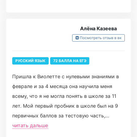
Алёна Казеева
Посмотреть отзыв в вк
РУССКИЙ ЯЗЫК
72 БАЛЛА НА ЕГЭ
Пришла к Виолетте с нулевыми знаниями в
феврале и за 4 месяца она научила меня
всему, что я не могла понять в школе за 11
лет. Мой первый пробник в школе был на 9
первичных баллов за тестовую часть,
сочинение я вообще не умела писать, даже
читать дальше
когда нам в школе объясняли для меня это