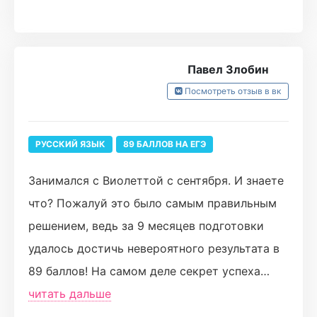
расстроена,т.к. 81 - это тоже шикарный
результат.К тому же половина моих ошибок
не из-за незнания(Знаний на курсе мне дали
Павел Злобин
достаточно,чтоб написать на 90+),а просто
Посмотреть отзыв в вк
из-за растерянности и того,что я
любительница себя запутать)
РУССКИЙ ЯЗЫК
89 БАЛЛОВ НА ЕГЭ
Занимался с Виолеттой с сентября. И знаете
что? Пожалуй это было самым правильным
решением, ведь за 9 месяцев подготовки
удалось достичь невероятного результата в
89 баллов! На самом деле секрет успеха
прост: Ви - это профессионал своего дела,
читать дальше
тот человек, вместе с которым хочется