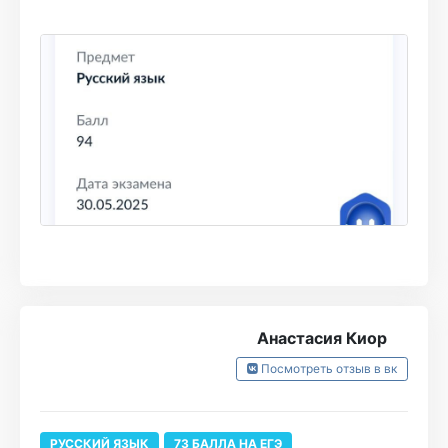
дополнительных материалов и
практиковалась со мной в личке, когда я
чувствовала, что проседаю в заданиях. На
вебинарах было интересно, весело и полезно,
а подготовка проходила легко. Также у
Турбо удобная платформа и есть
возможность бесконечно отрабатывать
тестовую часть. Я могла генерировать себе
по 500 заданий и решать их весь вечер.
Думаю, что это сыграло ключевую роль в
получении желанных баллов. Спасибо Ви за
Анастасия Киор
подготовку, всем рекомендую взять русский
Посмотреть отзыв в вк
в Турбо!!
РУССКИЙ ЯЗЫК
73 БАЛЛА НА ЕГЭ