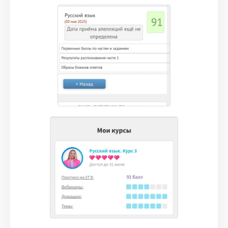
скидывали в чат.
Кроме того, во время подготовки всегда
была возможность задать вопрос лично
преподавателю. Такой индивидуальный
подход помогал получить точечную помощь
и отработать западающие темы.
Благодаря подготовке в Турбо я смогла
получить 91 балл на экзамене, что совпало с
моим прогнозом баллов в личном кабинете)
Хочу ещё раз поблагодарить Ви за
прекрасные вебинары и невероятный заряд
энергии и мотивации! ❤‍🔥