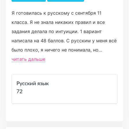
Я готовилась к русскому с сентября 11
класса. Я не знала никаких правил и все
задания делала по интуиции. 1 вариант
написала на 48 баллов. С русским у меня всё
было плохо, я ничего не понимала, но
Виолетта смогла это исправить! Она
читать дальше
замечательный преподаватель, который
доходчиво объясняет материал. Кураторы
тоже очень хорошие, разбирали со мной 15
задание почти каждый день в 11-12 ночи 🙂 (и
я получила за него свой балл 🥳) Русский я
написала на 72 балла и очень этому рада!
Стоить отметить, что русскому я уделяла