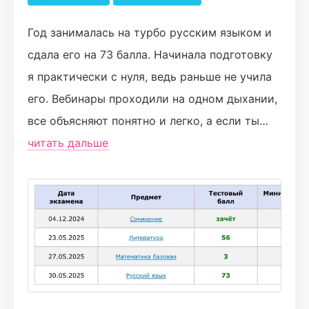
Год занималась на турбо русским языком и
сдала его на 73 балла. Начинала подготовку
я практически с нуля, ведь раньше не учила
его. Вебинары проходили на одном дыхании,
все объясняют понятно и легко, а если ты
вдруг не понял, можешь смело писать в чат -
читать дальше
объяснят еще раз) На платформе можно
бесконечно отрабатывать задания из
экзамена и темы, в которых хуже
разбираешься. Раз в месяц дают решать
полный вариант егэ, чтобы отслеживать
прогресс. Преподаватели веселые, на одной
волне с учениками!) Можно написать в