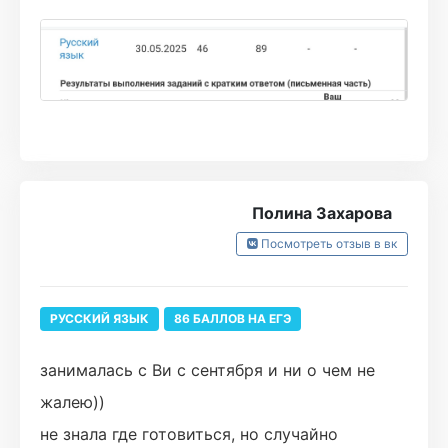
достичь успеха. Нельзя не отметить
платформу, на которой проходит обучение.
Она предельно понятна и удобна. Материалы
к уроку преподносится в доступной форме,
не перегружены лишним. Сами занятия
проходят в тёплой и, что важно, нескучной
Полина Захарова
атмосфере. Короче говоря если хотите
Посмотреть отзыв в вк
набрать высокий балл на экзамене и не
сойти с ума, то вы по адресу)
РУССКИЙ ЯЗЫК
86 БАЛЛОВ НА ЕГЭ
занималась с Ви с сентября и ни о чем не
жалею))
не знала где готовиться, но случайно