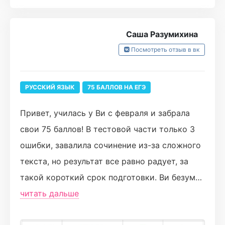
Плюсы:
четкие конспекты и шпаргалки
Саша Разумихина
довольно быстрые ответы кураторов
Посмотреть отзыв в вк
удобная платформа
вебы с психологом
любимая Виолетта
РУССКИЙ ЯЗЫК
75 БАЛЛОВ НА ЕГЭ
Привет, училась у Ви с февраля и забрала
минусы:
свои 75 баллов! В тестовой части только 3
нет личного наставника (просто отвечающий
ошибки, завалила сочинение из-за сложного
куратор)
текста, но результат все равно радует, за
конспекты доступны после изучения темы на
такой короткий срок подготовки. Ви безумно
курсе, поэтому для того, чтобы в школе не
классный преподаватель, она все очень
читать дальше
отставать, приходилось самой искать инфу.
понятно объясняет каждому, заостряеет