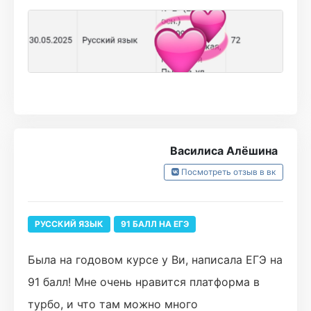
как белый шум было. Ви очень доступно и
понятно объясняет все задания и теорию для
них. Вообще я когда начала готовиться
надеялась хотябы переползти порог для
поступления в вуз, а уже через месяц
занятий начала писать пробники на 50
Василиса Алёшина
баллов стабильно. Моей заветной мечтой
было сдать русский на 65 баллов и только
Посмотреть отзыв в вк
благодаря Виолетте я написала егэ на 72
балла!!!! Спасибо большое!!🥰💞
РУССКИЙ ЯЗЫК
91 БАЛЛ НА ЕГЭ
Была на годовом курсе у Ви, написала ЕГЭ на
91 балл! Мне очень нравится платформа в
турбо, и что там можно много