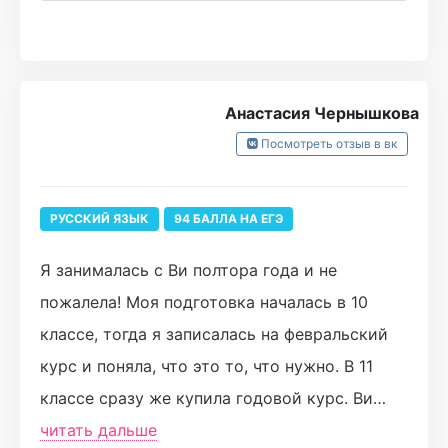
намного упрощали подготовку. Были
розыгрыши, что только подогревает интерес
и азарт к учебе. Изумилась проверкой
Анастасия Чернышкова
сочинения, так как каждая ошибка
Посмотреть отзыв в вк
разбиралась отдельно. Если было непонятно,
то всегда можно было поинтересоваться и
глубже разобраться в теме. Считаю, что 81
РУССКИЙ ЯЗЫК
94 БАЛЛА НА ЕГЭ
балл это очень достойный результат.
Я занималась с Ви полтора года и не
Спасибо большое Виолетте!!! Турбо всегда
пожалела! Моя подготовка началась в 10
будет в сердце❤❤❤
классе, тогда я записалась на февральский
курс и поняла, что это то, что нужно. В 11
классе сразу же купила годовой курс. Ви
чётко объясняла все правила, давала много
читать дальше