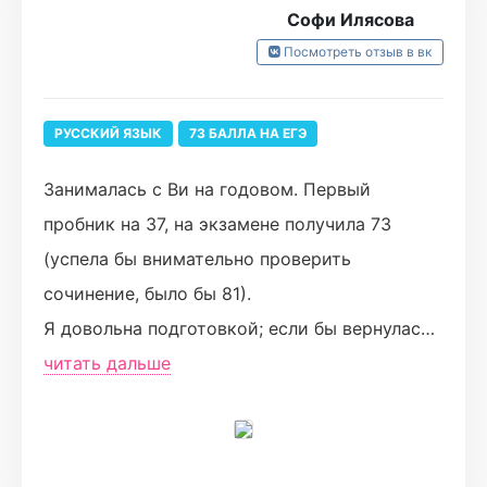
были потрачены не зря.
Софи Илясова
Крайне рекомендую начинать готовиться с
Посмотреть отзыв в вк
самого начала учебного года и отрабатывать
темы в личном кабинете, 300-400 заданий в
РУССКИЙ ЯЗЫК
73 БАЛЛА НА ЕГЭ
месяц, помимо дз. Когда отрабатываете
задания, много слов запоминаются, их
Занималась с Ви на годовом. Первый
правописание и ударение.
пробник на 37, на экзамене получила 73
Спасибо Виолетте и всей команде Турбо!
(успела бы внимательно проверить
P.S. занимался в турбо по 4 предметам:
сочинение, было бы 81).
русский, химия - годвой+ТЖ; биология,
Я довольна подготовкой; если бы вернулась
математика - полугодовой+ТЖ.
на год назад, то тоже пошла бы сюда. Для
читать дальше
себя выделила следующие плюсы и минусы
обучения тут