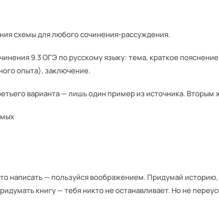
ния схемы для любого сочинения-рассуждения.
инения 9.3 ОГЭ по русскому языку: тема, краткое пояснени
ного опыта), заключение.
ретьего варианта — лишь один пример из источника. Вторым 
омых
что написать — пользуйся воображением. Придумай историю, 
идумать книгу — тебя никто не останавливает. Но не переу