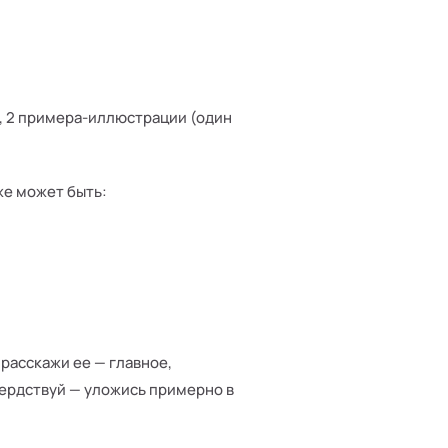
е, 2 примера-иллюстрации (один
же может быть:
расскажи ее — главное,
сердствуй — уложись примерно в