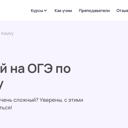
Курсы
Как учим
Преподаватели
Отзы
 языку
й на ОГЭ по
у
очень сложный? Уверены, с этими
ться!