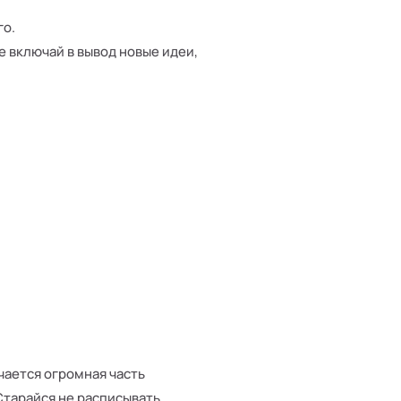
го.
не включай в вывод новые идеи,
чается огромная часть
Старайся не расписывать