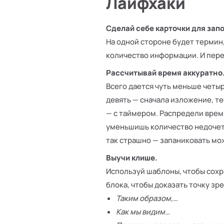
Лайфхаки
Сделай себе карточки для за
На одной стороне будет термин,
количество информации. И пере
Рассчитывай время аккуратно
Всего дается чуть меньше четы
девять — сначала изложение, те
— с таймером. Распредели время
уменьшишь количество недочетов
так страшно — запаниковать мож
Выучи клише.
Используй шаблоны, чтобы сохр
блока, чтобы доказать точку з
Таким образом,…
Как мы видим…