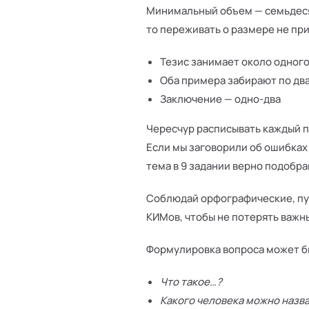
Минимальный объем — семьдесят
то переживать о размере не пр
Тезис занимает около одног
Оба примера забирают по дв
Заключение — одно-два
Чересчур расписывать каждый п
Если мы заговорили об ошибках
тема в 9 задании верно подобра
Соблюдай орфографические, пу
КИМов, чтобы не потерять важн
Формулировка вопроса может б
Что такое…?
Какого человека можно назв