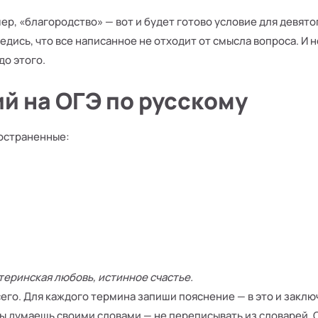
ер, «благородство» — вот и будет готово условие для девято
едись, что все написанное не отходит от смысла вопроса. И 
до этого.
й на ОГЭ по русскому
остраненные:
теринская любовь, истинное счастье.
его. Для каждого термина запиши пояснение — в это и заклю
ты думаешь своими словами — не переписывать из словарей. 