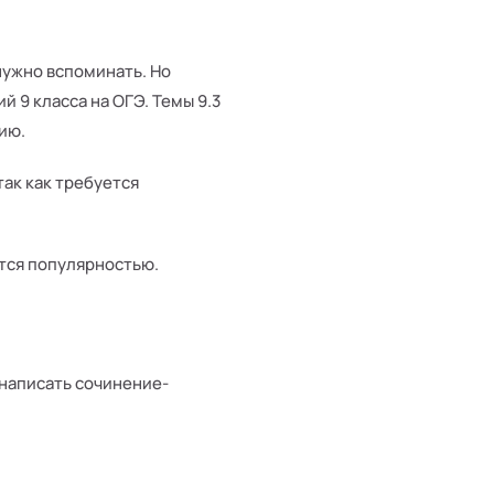
нужно вспоминать. Но
 9 класса на ОГЭ. Темы 9.3
ию.
так как требуется
ется популярностью.
 написать сочинение-