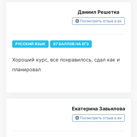
Даниил Решетка
Посмотреть отзыв в вк
РУССКИЙ ЯЗЫК
87 БАЛЛОВ НА ЕГЭ
Хороший курс, все понравилось, сдал как и
планировал
Екатерина Завьялова
Посмотреть отзыв в вк