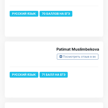
РУССКИЙ ЯЗЫК
70 БАЛЛОВ НА ЕГЭ
Patimat Muslimbekova
Посмотреть отзыв в вк
РУССКИЙ ЯЗЫК
71 БАЛЛ НА ЕГЭ