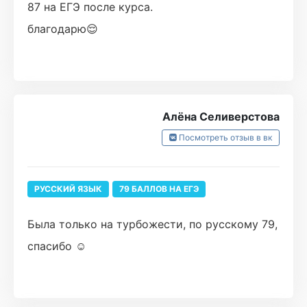
87 на ЕГЭ после курса.
благодарю😌
Алёна Селиверстова
Посмотреть отзыв в вк
РУССКИЙ ЯЗЫК
79 БАЛЛОВ НА ЕГЭ
Была только на турбожести, по русскому 79,
спасибо ☺️