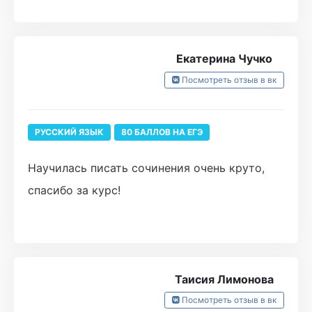
Екатерина Чучко
Посмотреть отзыв в вк
РУССКИЙ ЯЗЫК
80 БАЛЛОВ НА ЕГЭ
Научилась писать сочинения очень круто,
спасибо за курс!
Таисия Лимонова
Посмотреть отзыв в вк