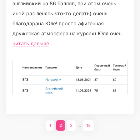
английский на 86 баллов, при этом очень
иной раз ленясь что-то делать) очень
благодарана Юле! просто афигенная
дружеская атмосфера на курсах) Юля очень
добрый и знающий свое дело препод! Всегда
читать дальше
ответит по любому вопросу и досканально
разберет материал) также отдельный
респект за моменты юмора на вебинарах и
караоке таймы❤️ за поддержку и картинки с
котиками в домашках🥹 ну лушая! Очень не
хотелось заканчивать годовой курс, но на
второй год оставаться тоже не хотелось
хаха!
1
2
3
...
13