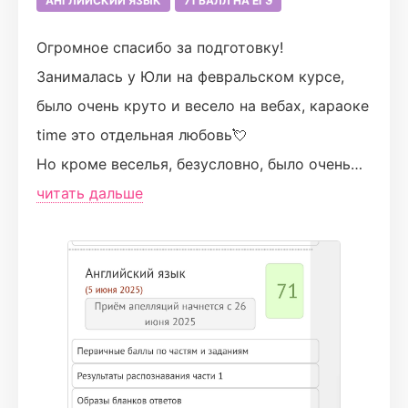
АНГЛИЙСКИЙ ЯЗЫК
71 БАЛЛ НА ЕГЭ
Огромное спасибо за подготовку!
Занималась у Юли на февральском курсе,
было очень круто и весело на вебах, караоке
time это отдельная любовь💘
Но кроме веселья, безусловно, было очень
много полезной информации. По любому
читать дальше
вопросу можно было обратиться и тебе
пояснят как прямо на вебинарах, так и в
личном общении в вк.
А сама платформа для меня безумно удобная,
очень помогла прогнать все темы перед
экзаменом.