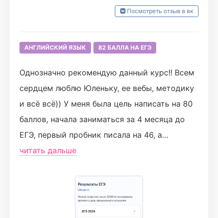
а в остальном мне всё понравилось.
Посмотреть отзыв в вк
АНГЛИЙСКИЙ ЯЗЫК
82 БАЛЛА НА ЕГЭ
Однозначно рекомендую данный курс!! Всем
сердцем люблю Юленьку, ее вебы, методику
и всё всё)) У меня была цель написать на 80
баллов, начала заниматься за 4 месяца до
ЕГЭ, первый пробник писала на 46, а
последний на 76, итог: 82 балла на ЕГЭ😁
читать дальше
Ребята, не забивайте пожалуйста на
письменные, старайтесь делать все
домашки. Большинство заданий турбо
сложнее чем на ЕГЭ, чему я очень рада, как