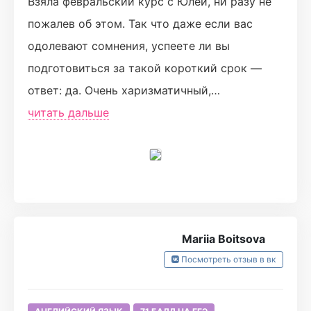
Взяла февральский курс с Юлей, ни разу не
пожалев об этом. Так что даже если вас
одолевают сомнения, успеете ли вы
подготовиться за такой короткий срок —
ответ: да. Очень харизматичный,
талантливый педагог, который не только по-
читать дальше
настоящему знает свое дело, но и умеет
найти общий язык с учениками, за что ей
огромное спасибо. Ее полезные шаблоны,
материалы и задания - то, что приведет вас
к заветной сотке. Главное - выполняйте их!)
Mariia Boitsova
Посмотреть отзыв в вк