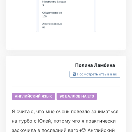
больше практиковаться в своих слабых
местах. Для меня ЕГЭ по английскому –
экзамен, в котором каждая ошибка так
дорого стоит, поэтому получив результат 86!
баллов, я былаболее чем довольна)) Во
время обучения в турбо я написала много
пробников и 3 из них как раз были на 86, так
Полина Ламбина
что выше головы не прыгнешь, но и хуже
Посмотреть отзыв в вк
ожидаемого я не получила, за что очень
благодарна Юле! Вернув время назад, я,
АНГЛИЙСКИЙ ЯЗЫК
90 БАЛЛОВ НА ЕГЭ
наверное, ещё больше бы тренировалась в
устной части, чтобы чувствовать себя ещё
Я считаю, что мне очень повезло заниматься
более уверенной, хоть я и получила по ней
на турбо с Юлей, потому что я практически
хороший результат 19/20) (небольшой
заскочила в последний вагон😊 Английский