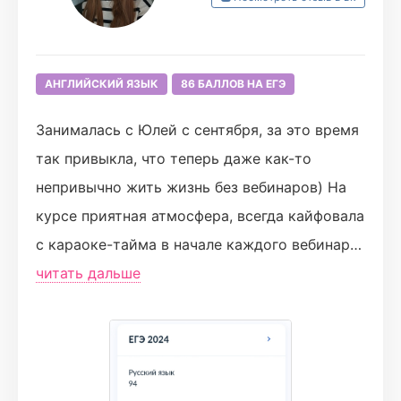
АНГЛИЙСКИЙ ЯЗЫК
86 БАЛЛОВ НА ЕГЭ
Занималась с Юлей с сентября, за это время
так привыкла, что теперь даже как-то
непривычно жить жизнь без вебинаров) На
курсе приятная атмосфера, всегда кайфовала
с караоке-тайма в начале каждого вебинара!
Очень круто, что в турбо все работы, как
читать дальше
домашки, так и пробники, проверяет сама
Юля, с которой всегда была связь 24/7 +
дополнительные задания лично по стате
каждого ученика, что давало возможность