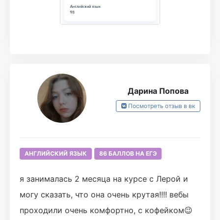
Отдельное ОГРОМНЕЙШЕЕ спасибо Юле и
кураторам за обратную связь и
максимальную поддержку на протяжении
всего курса, было видно, что им
действительно важно, чтобы каждый ученик
всё понял и не осталось никаких вопросов.
Дарина Попова
Благодаря всему этому результат превзошёл
Посмотреть отзыв в вк
все ожидания (и даже прогноз баллов, хехе),
огромное спасибо Турбо!💓
АНГЛИЙСКИЙ ЯЗЫК
86 БАЛЛОВ НА ЕГЭ
я занималась 2 месяца на курсе с Лерой и
могу сказать, что она очень крутая!!!! вебы
проходили очень комфортно, с кофейком😉