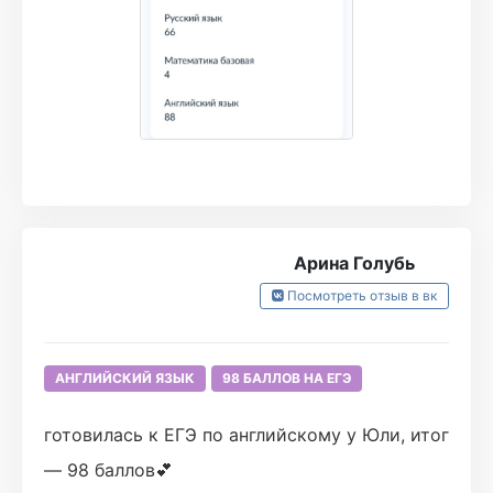
группе курса, где все доходчиво объяснят.
работу и крутое комьюнити!!! Я буду очень
Очень удобный сайт, на котором можно
по вам скучать!!! 🥺🥺😊💫💫💫💫🌹🌹🌹🌹🌹🌹🌹
сразу прорешать задания, создать вариант
🌹🌹🌹ВХОА! 🪄
или моментально чекнуть конспекты. Все
письменные и устные домашки строго
проверяются, что предотвращает будущие
ошибки
Арина Голубь
Единственная вещь, которая расстраивает
Посмотреть отзыв в вк
меня, это то, что я не решилась заниматься в
турбо по английскому с сентября, а пришла
АНГЛИЙСКИЙ ЯЗЫК
98 БАЛЛОВ НА ЕГЭ
лишь в феврале и упустила более
тщательную подготовку в таком удобном
готовилась к ЕГЭ по английскому у Юли, итог
формате. Сейчас я понимаю, что даже эти
— 98 баллов💕