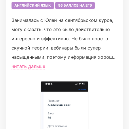
АНГЛИЙСКИЙ ЯЗЫК
96 БАЛЛОВ НА ЕГЭ
Занималась с Юлей на сентябрьском курсе,
могу сказать, что это было действительно
интересно и эффективно. Не было просто
скучной теории, вебинары были супер
насыщенными, поэтому информация хорошо
усваивалась) Я сдала ЕГЭ на 96, а первый
читать дальше
пробник в скнтябре был на 44… Я очень
благодна Юли и Турбо за такую крутую и
веселую подготовку 🫶🏻💞