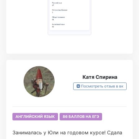
говорится, тяжело в учении - легко в бою)))
Учите Английский, смотрите сериалы на
Английском и учите квизлеты🥰Желаю всем
хорошо сдать ЕГЭ))
Катя Спирина
Посмотреть отзыв в вк
АНГЛИЙСКИЙ ЯЗЫК
86 БАЛЛОВ НА ЕГЭ
Занималась у Юли на годовом курсе! Сдала