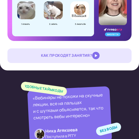
КАК ПРОХОДЯТ ЗАНЯТИЯ?
УДОБНЫЕ ТАЙМКОДЫ
«Вебинары не похожи на скучные
лекции, все на пальцах
и с шутками объясняется, так что
смотреть вебы интересно»
БЕЗ ВОДЫ
Ника Атякшева
Поступила в РГГУ