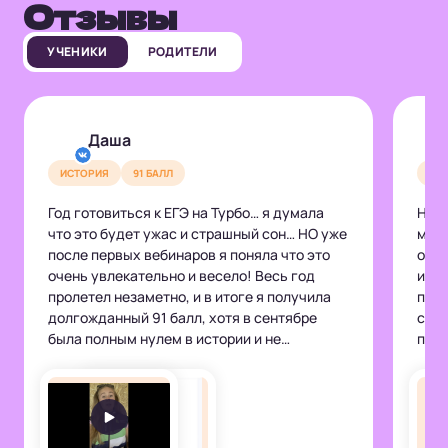
Отзывы
УЧЕНИКИ
РОДИТЕЛИ
Даша
ИСТОРИЯ
91 БАЛЛ
ИС
Год готовиться к ЕГЭ на Турбо… я думала
На т
что это будет ужас и страшный сон… НО уже
меся
после первых вебинаров я поняла что это
обще
очень увлекательно и весело! Весь год
исто
пролетел незаметно, и в итоге я получила
прин
долгожданный 91 балл, хотя в сентябре
самы
была полным нулем в истории и не
подб
представляла как я буду вообще её сдавать
свое
😂 Большое спасибо Роме за подробные
меня
объяснения и интересные рассказы,
очень
благодаря ему я действительно полюбила
поле
историю!🤍 Если собираетесь готовиться к
турб