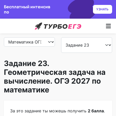
Бесплатный интенсив
УЗНАТЬ
по
Курсы
Как учим
Преподаватели
Задание 23.
Геометрическая задача на
Отзывы
вычисление. ОГЭ 2027 по
Записаться
математике
Бесплатный курс
За это задание ты можешь получить
2 балла
.