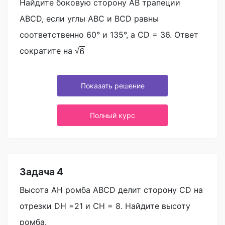
Найдите боковую сторону AB трапеции
ABCD, если углы ABC и BCD равны
соответственно 60° и 135°, а CD = 36. Ответ
сократите на
6
√
Показать решение
Полный курс
Задача 4
Высота AH ромба ABCD делит сторону CD на
отрезки DH =21 и CH = 8. Найдите высоту
ромба.