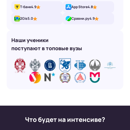
Т-банк
4.9
App Store
4.8
2Gis
5.0
Сравни.ру
4.9
Наши ученики
поступают в топовые вузы
Что будет на интенсиве?