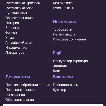
Математика Профиль
Математика
Математика База
Русский язык
Русский язык
Обществознание
Интенсивы
История
Биология
Турбожесть
Физика
Летняя школа
Химия
Итоговое сочинение
Английский язык
Информатика
Ещё
Литература
ИИ-куратор ТурбоБро
Задания
Блог
Документы
Вакансии
Политика обработки данных
Преподаватель
Пользовательское
Куратор
соглашение
Образовательная
деятельность