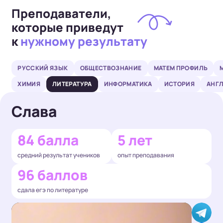
Преподаватели,
которые приведут
к
нужному результату
РУССКИЙ ЯЗЫК
ОБЩЕСТВОЗНАНИЕ
МАТЕМ ПРОФИЛЬ
ХИМИЯ
ЛИТЕРАТУРА
ИНФОРМАТИКА
ИСТОРИЯ
АНГ
Слава
84 балла
5 лет
средний результат учеников
опыт преподавания
96 баллов
сдала егэ по литературе