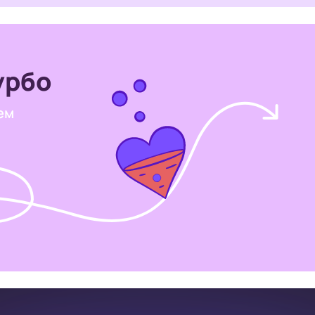
урбо
ем