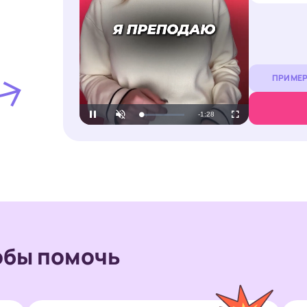
ПРИМЕР
Loaded
:
Unmute
6.85%
обы помочь