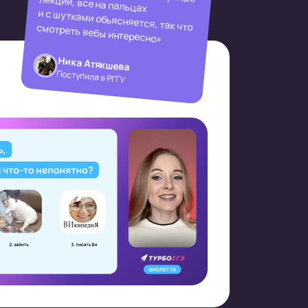
и с шутками объясняется, так что смотреть вебы интересно»
Ника Атякшева
Поступила в РГГУ