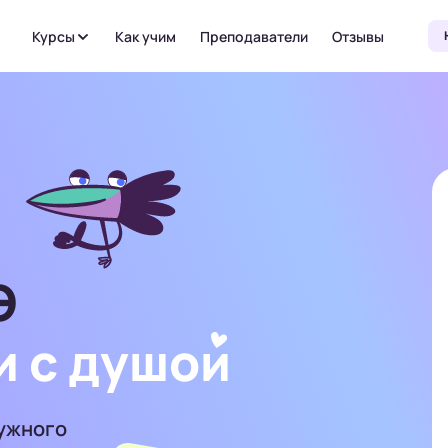
Курсы
Как учим
Преподаватели
Отзывы
Э
и с душо
и
нужного