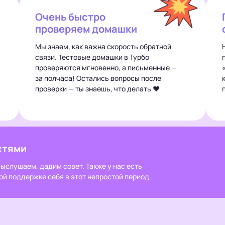
Очень быстро
проверяем домашки
Мы знаем, как важна скорость обратной
связи. Тестовые домашки в Турбо
проверяются мгновенно, а письменные —
за полчаса! Остались вопросы после
проверки — ты знаешь, что делать ❤️
стями
ыслушаем, дадим совет. Также у нас есть
ой поддержке себя в этот непростой период.