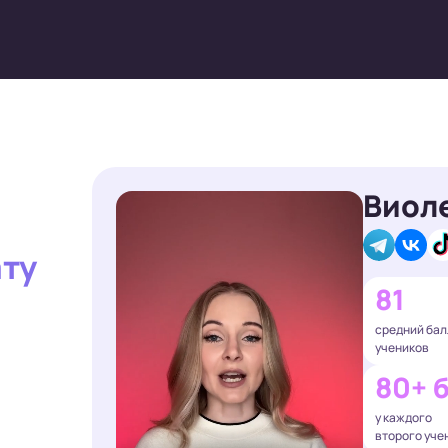
Виол
ату
81
средний бал
учеников
80+ 
у каждого
второго уче