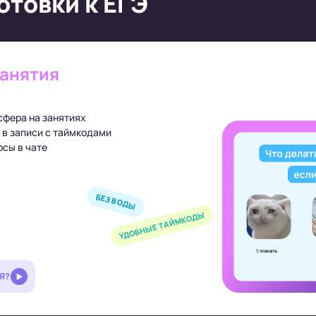
отовки к ЕГЭ
занятия
сфера на занятиях
 в записи с таймкодами
сы в чате
БЕЗ ВОДЫ
УДОБНЫЕ ТАЙМКОДЫ
Я?