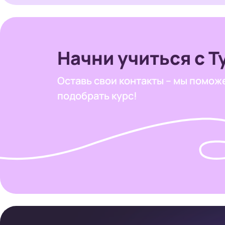
Начни учиться с Т
Оставь свои контакты –
мы помож
подобрать курс!