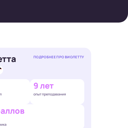
етта
ПОДРОБНЕЕ ПРО ВИОЛЕТТУ
9 лет
л
опыт преподавания
баллов
ника