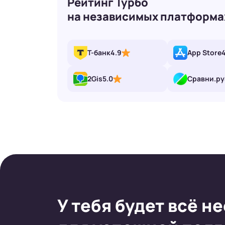
Рейтинг Турбо
на независимых платформа
Т-банк
4.9
App Store
2Gis
5.0
Сравни.ру
У тебя будет всё
не