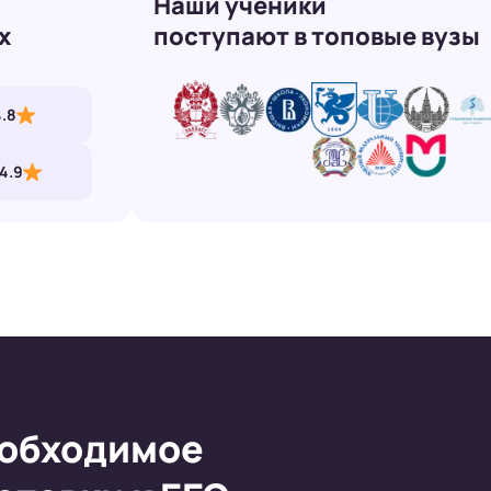
Наши ученики
х
поступают в топовые вузы
4.8
4.9
обходимое