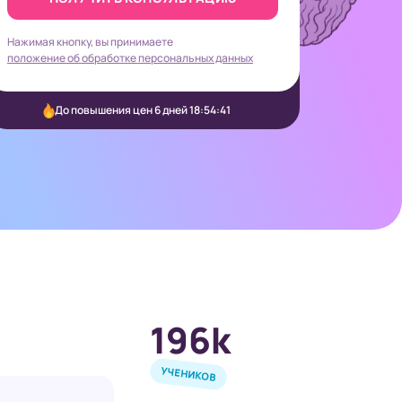
Нажимая кнопку, вы принимаете
положение об обработке персональных данных
До повышения цен 6 дней 18:54:39
196k
УЧЕНИКОВ