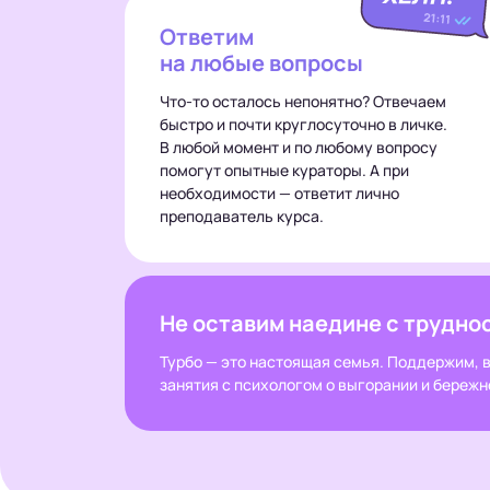
Ответим
на любые вопросы
Что-то осталось непонятно? Отвечаем
быстро и почти круглосуточно в личке.
В любой момент и по любому вопросу
помогут опытные кураторы. А при
необходимости — ответит лично
преподаватель курса.
Не оставим наедине с трудно
Турбо — это настоящая семья. Поддержим, в
занятия с психологом о выгорании и бережн