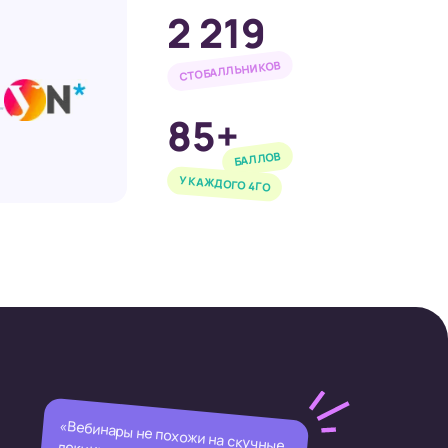
2 219
СТОБАЛЛЬНИКОВ
85+
БАЛЛОВ
У КАЖДОГО 4ГО
«Вебинары не похожи на скучные лекции, все на пальцах