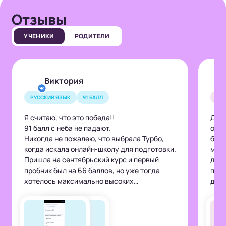
Отзывы
УЧЕНИКИ
РОДИТЕЛИ
Виктория
РУССКИЙ ЯЗЫК
91 БАЛЛ
ОБ
Я считаю, что это победа!!
Дума
91 балл с неба не падают.
обще
Никогда не пожалею, что выбрала Турбо,
было
когда искала онлайн-школу для подготовки.
меня
Пришла на сентябрьский курс и первый
дина
пробник был на 66 баллов, но уже тогда
повт
хотелось максимально высоких
дома
результатов. Ви просто прекрасно
объя
объясняет материал, скрипты и конспекты
то, 
очень удобные. Но важно не просто выбрать
вопр
онлайн-школу, преподавателя, курс —
поня