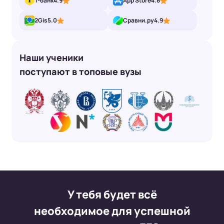
Т-банк
4.9
App Store
4.8
2Gis
5.0
Сравни.ру
4.9
Наши ученики
поступают в топовые вузы
У тебя будет всё
необходимое
для успешной