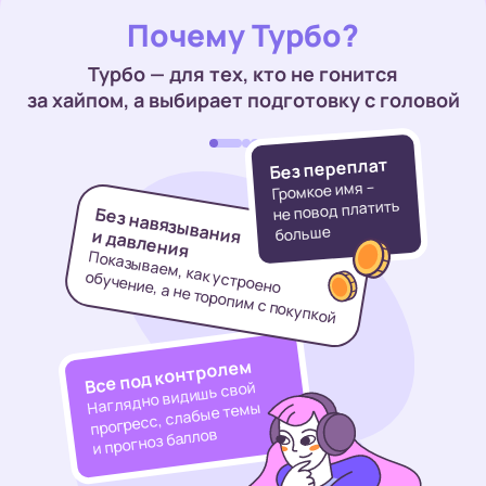
Почему Турбо?
Турбо — для тех, кто не гонится
за хайпом, а выбирает
подготовку с головой
Без переплат
Громкое имя –
не повод платить
Без навязывания
больше
и давления
Показываем, как устроено
громких обещаний
обучение, а не торопим
постоянных продаж
с покупкой
непонятных
тарифов и форматов
Все под контролем
Наглядно видишь свой
прогресс, слабые темы
и прогноз баллов