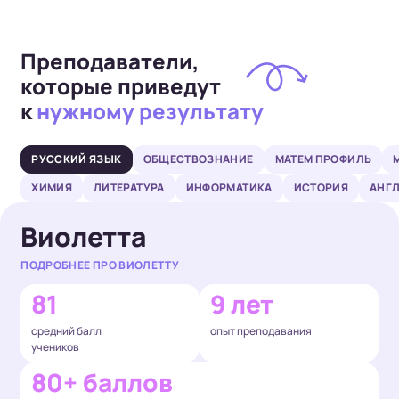
Преподаватели,
которые приведут
к
нужному результату
РУССКИЙ ЯЗЫК
ОБЩЕСТВОЗНАНИЕ
МАТЕМ ПРОФИЛЬ
ХИМИЯ
ЛИТЕРАТУРА
ИНФОРМАТИКА
ИСТОРИЯ
АНГ
Виолетта
ПОДРОБНЕЕ ПРО ВИОЛЕТТУ
81
9 лет
средний балл
опыт преподавания
учеников
80+ баллов