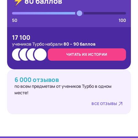
80 баллов
Турбо многое: система достижений,
отдельная вкладка с личным прогрессом,
удобная отработка тем и прогноз баллов. У
50
100
меня в конце мая он составлял 83 балла, я
очень переживала, ведь хотелось гораздо
больше. В итоге получила 91.
17 100
Прогноз особенно рабочим был на
учеников Турбо набрали
80
–
90
баллов
протяжении учебного года, потому что и
школьные, и Турбо пробники у меня с ним
ЧИТАТЬ ИХ ИСТОРИИ
совпадали.
6 000 отзывов
по всем предметам от учеников Турбо в одном
месте!
ВСЕ ОТЗЫВЫ